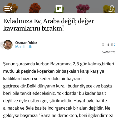
menu_open
Evladınıza Ev, Araba değil; değer
kavramlarını bırakın!
Osman Yıldız
18
0
Mardin Life
04.06.2025
Şunun şurasında kurban Bayramına 2,3 gün kalmış,birileri
mutluluk peşinde koşarken bir başkaları karşı karşıya
kaldıkları hüzün ve keder dolu bir bayram
geçirecektir.Belki dünyanın kuralı budur diyecek ve başta
beni bile tenkit edeceksiniz. Yok dostlar bu kadar basit
değil ve öyle üstten geçiştirilmelidir. Hayat öyle hafife
alınacak ve öyle basite indirgenecek bir alan değildir. Ne
geldiyse başımıza “Bana ne demekten, beni ilgilendirmez