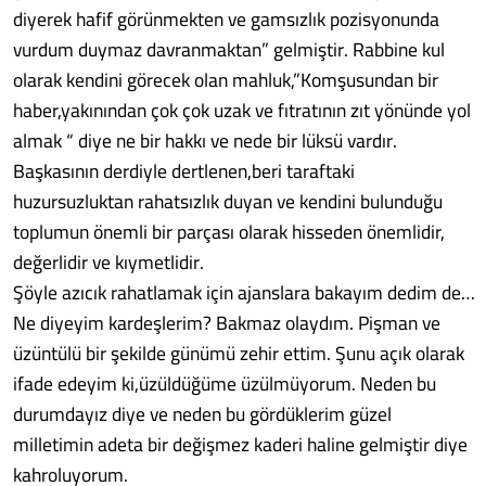
diyerek hafif görünmekten ve gamsızlık pozisyonunda
vurdum duymaz davranmaktan” gelmiştir. Rabbine kul
olarak kendini görecek olan mahluk,”Komşusundan bir
haber,yakınından çok çok uzak ve fıtratının zıt yönünde yol
almak “ diye ne bir hakkı ve nede bir lüksü vardır.
Başkasının derdiyle dertlenen,beri taraftaki
huzursuzluktan rahatsızlık duyan ve kendini bulunduğu
toplumun önemli bir parçası olarak hisseden önemlidir,
değerlidir ve kıymetlidir.
Şöyle azıcık rahatlamak için ajanslara bakayım dedim de…
Ne diyeyim kardeşlerim? Bakmaz olaydım. Pişman ve
üzüntülü bir şekilde günümü zehir ettim. Şunu açık olarak
ifade edeyim ki,üzüldüğüme üzülmüyorum. Neden bu
durumdayız diye ve neden bu gördüklerim güzel
milletimin adeta bir değişmez kaderi haline gelmiştir diye
kahroluyorum.