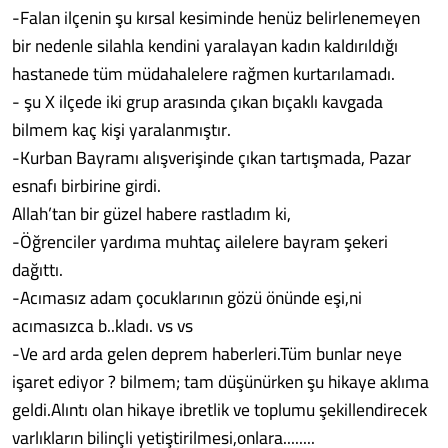
-Falan ilçenin şu kırsal kesiminde henüz belirlenemeyen
bir nedenle silahla kendini yaralayan kadın kaldırıldığı
hastanede tüm müdahalelere rağmen kurtarılamadı.
- şu X ilçede iki grup arasında çıkan bıçaklı kavgada
bilmem kaç kişi yaralanmıştır.
-Kurban Bayramı alışverişinde çıkan tartışmada, Pazar
esnafı birbirine girdi.
Allah’tan bir güzel habere rastladım ki,
-Öğrenciler yardıma muhtaç ailelere bayram şekeri
dağıttı.
-Acımasız adam çocuklarının gözü önünde eşi,ni
acımasızca b..kladı. vs vs
-Ve ard arda gelen deprem haberleri.Tüm bunlar neye
işaret ediyor ? bilmem; tam düşünürken şu hikaye aklıma
geldi.Alıntı olan hikaye ibretlik ve toplumu şekillendirecek
varlıkların bilinçli yetiştirilmesi,onlara........