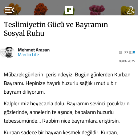
menu_open
Teslimiyetin Gücü ve Bayramın
Sosyal Ruhu
Mehmet Arasan
30
0
Mardin Life
09.06.2025
Mübarek günlerin içerisindeyiz. Bugün günlerden Kurban
Bayramı. Hepinize hayırlı huzurlu sağlıklı mutlu bir
bayram diliyorum.
Kalplerimiz heyecanla dolu. Bayramın sevinci çocukların
gözlerinde, annelerin telaşında, babaların huzurlu
tebessümünde... Rabbim nice bayramlara eriştirsin.
Kurban sadece bir hayvan kesmek değildir. Kurban,