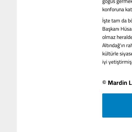
göğüs germek 
konforuna kat
İşte tam da bö
Başkanı Hüsam
olmaz heralde
Altındağ'ın r
kültürle siyas
iyi yetiştirmiş..
© Mardin L