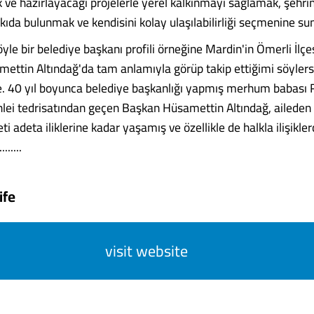
ve hazırlayacağı projelerle yerel kalkınmayı sağlamak, şehr
kıda bulunmak ve kendisini kolay ulaşılabilirliği seçmenine su
yle bir belediye başkanı profili örneğine Mardin'in Ömerli İlçe
ettin Altındağ'da tam anlamıyla görüp takip ettiğimi söyler
. 40 yıl boyunca belediye başkanlığı yapmış merhum babası R
ahlei tedrisatından geçen Başkan Hüsamettin Altındağ, aileden 
eti adeta iliklerine kadar yaşamış ve özellikle de halkla ilişikle
......
ife
visit website