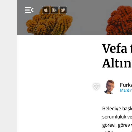
menu_open
Vefa
Altı
Furk
Mardin
Belediye başk
sorumluluk ve
görevi, görev