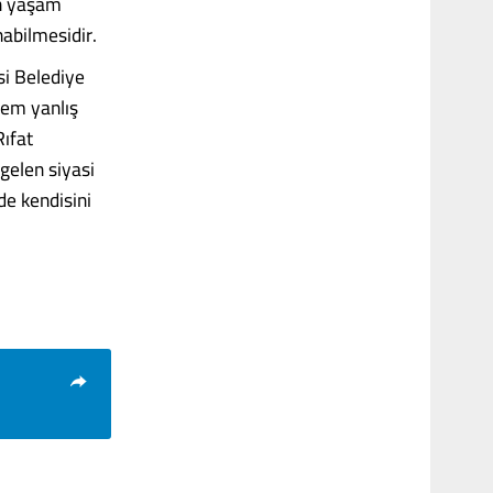
in yaşam
nabilmesidir.
si Belediye
sem yanlış
ıfat
gelen siyasi
rde kendisini