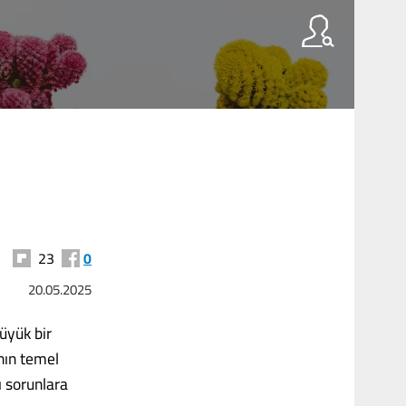
23
0
20.05.2025
üyük bir
nın temel
ı sorunlara