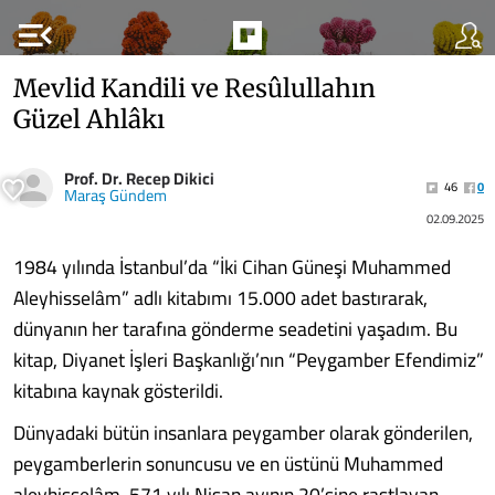
menu_open
Mevlid Kandili ve Resûlullahın
Güzel Ahlâkı
Prof. Dr. Recep Dikici
46
0
Maraş Gündem
02.09.2025
1984 yılında İstanbul’da “İki Cihan Güneşi Muhammed
Aleyhisselâm” adlı kitabımı 15.000 adet bastırarak,
dünyanın her tarafına gönderme seadetini yaşadım. Bu
kitap, Diyanet İşleri Başkanlığı’nın “Peygamber Efendimiz”
kitabına kaynak gösterildi.
Dünyadaki bütün insanlara peygamber olarak gönderilen,
peygamberlerin sonuncusu ve en üstünü Muhammed
aleyhisselâm, 571 yılı Nisan ayının 20’sine rastlayan,