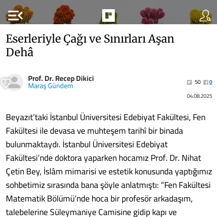
menu_open
Eserleriyle Çağı ve Sınırları Aşan
Dehâ
Prof. Dr. Recep Dikici
50
0
Maraş Gündem
04.08.2025
Beyazıt’taki İstanbul Üniversitesi Edebiyat Fakültesi, Fen
Fakültesi ile devasa ve muhteşem tarihî bir binada
bulunmaktaydı. İstanbul Üniversitesi Edebiyat
Fakültesi’nde doktora yaparken hocamız Prof. Dr. Nihat
Çetin Bey, İslâm mimarisi ve estetik konusunda yaptığımız
sohbetimiz sırasında bana şöyle anlatmıştı: “Fen Fakültesi
Matematik Bölümü’nde hoca bir profesör arkadaşım,
talebelerine Süleymaniye Camisine gidip kapı ve