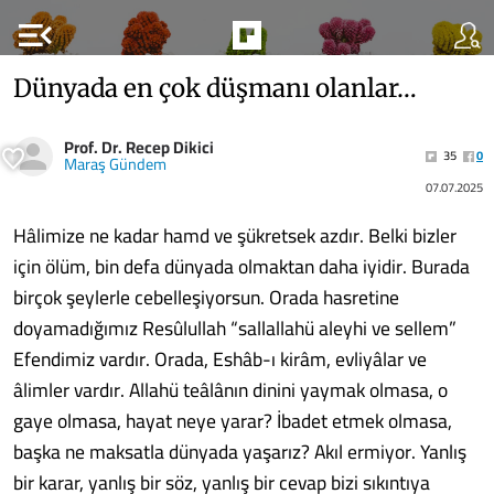
menu_open
Dünyada en çok düşmanı olanlar…
Prof. Dr. Recep Dikici
35
0
Maraş Gündem
07.07.2025
Hâlimize ne kadar hamd ve şükretsek azdır. Belki bizler
için ölüm, bin defa dünyada olmaktan daha iyidir. Burada
birçok şeylerle cebelleşiyorsun. Orada hasretine
doyamadığımız Resûlullah “sallallahü aleyhi ve sellem”
Efendimiz vardır. Orada, Eshâb-ı kirâm, evliyâlar ve
âlimler vardır. Allahü teâlânın dinini yaymak olmasa, o
gaye olmasa, hayat neye yarar? İbadet etmek olmasa,
başka ne maksatla dünyada yaşarız? Akıl ermiyor. Yanlış
bir karar, yanlış bir söz, yanlış bir cevap bizi sıkıntıya