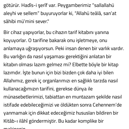
götürür. Hadîs-i şerîf var. Peygamberimiz “sallallahü
aleyhi ve sellem” buyuruyorlar ki, “Allahü teâlâ, san’at
sâhibi mü’mini sever."
Bir cihaz yapıyorlar, bu cihazın tarif kitabını yanına
koyuyorlar. O tarifine bakarak onu işletmeye, onu
anlamaya uğraşıyorsun. Peki insan denen bir varlık vardır.
Bu varlığın da nasıl yaşaması gerektiğini anlatan bir
kitabın olması lazım gelmez mi? Elbette böyle bir kitap
lazımdır. İşte bunun için bizi bizden çok daha iyi bilen
Allahımız, gerek iç organlarımızı en sağlıklı tarzda nasıl
kullanacağımızın tarifini, gerekse dünya ile
münasebetlerimizi, tabiattan en muntazam şekilde nasıl
istifade edebileceğimizi ve öldükten sonra Cehennem’de
yanmamak için dikkat edeceğimiz hususları bildiren bir
Kitâb-ı ilâhî göndermiştir. Bu kadar komplike bir
makinenin,........