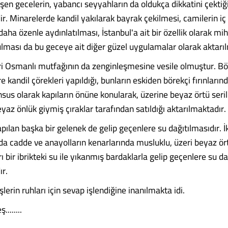
şen gecelerin, yabancı seyyahların da oldukça dikkatini çektiğ
ir. Minarelerde kandil yakılarak bayrak çekilmesi, camilerin i
aha özenle aydınlatılması, İstanbul'a ait bir özellik olarak m
lması da bu geceye ait diğer güzel uygulamalar olarak aktarı
ri Osmanlı mutfağının da zenginleşmesine vesile olmuştur. B
 kandil çörekleri yapıldığı, bunların eskiden börekçi fırınlarınd
sus olarak kapıların önüne konularak, üzerine beyaz örtü seri
az önlük giymiş çıraklar tarafından satıldığı aktarılmaktadır.
pılan başka bir gelenek de gelip geçenlere su dağıtılmasıdır. İk
a cadde ve anayolların kenarlarında musluklu, üzeri beyaz ör
ı bir ibrikteki su ile yıkanmış bardaklarla gelip geçenlere su dağ
ır.
erin ruhları için sevap işlendiğine inanılmakta idi.
.......