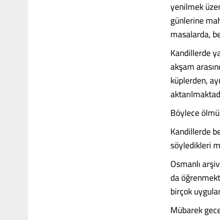
yenilmek üzere
günlerine mah
masalarda, bey
Kandillerde ya
akşam arasınd
küplerden, ayr
aktarılmaktad
Böylece ölmüşl
Kandillerde be
söyledikleri m
Osmanlı arşivl
da öğrenmekte
birçok uygula
Mübarek gecel