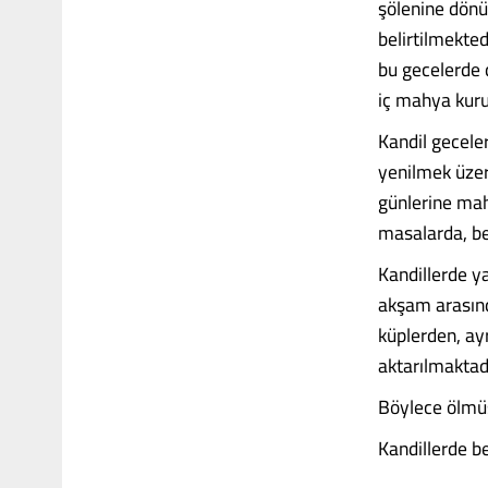
şölenine dönü
belirtilmekted
bu gecelerde d
iç mahya kuru
Kandil gecele
yenilmek üzere
günlerine mah
masalarda, bey
Kandillerde ya
akşam arasınd
küplerden, ayr
aktarılmaktad
Böylece ölmüşl
Kandillerde beş.