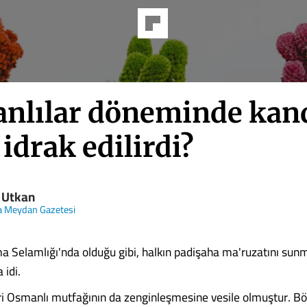
nlılar döneminde kand
 idrak edilirdi?
 Utkan
a Meydan Gazetesi
ma Selamlığı'nda olduğu gibi, halkın padişaha ma'ruzatını sun
 idi.
ri Osmanlı mutfağının da zenginleşmesine vesile olmuştur. B