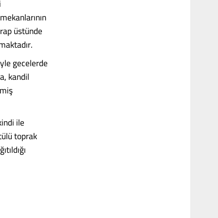
i
ç mekanlarının
ihrap üstünde
lmaktadır.
öyle gecelerde
a, kandil
lmiş
indi ile
tülü toprak
ıtıldığı