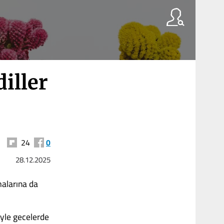
iller
24
0
28.12.2025
malarına da
öyle gecelerde