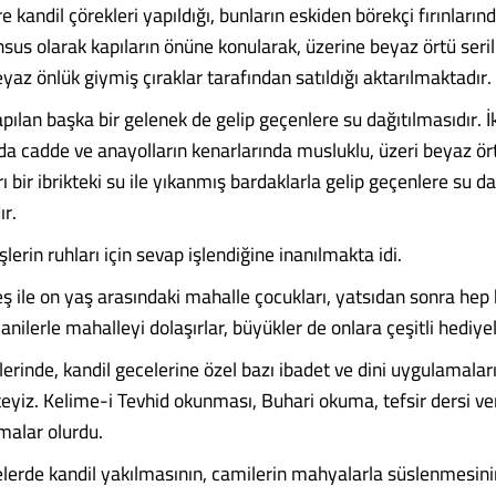
 kandil çörekleri yapıldığı, bunların eskiden börekçi fırınlarınd
sus olarak kapıların önüne konularak, üzerine beyaz örtü seri
az önlük giymiş çıraklar tarafından satıldığı aktarılmaktadır.
pılan başka bir gelenek de gelip geçenlere su dağıtılmasıdır. İk
a cadde ve anayolların kenarlarında musluklu, üzeri beyaz ör
ı bir ibrikteki su ile yıkanmış bardaklarla gelip geçenlere su dağ
ır.
erin ruhları için sevap işlendiğine inanılmakta idi.
ş ile on yaş arasındaki mahalle çocukları, yatsıdan sonra hep 
anilerle mahalleyi dolaşırlar, büyükler de onlara çeşitli hediyel
erinde, kandil gecelerine özel bazı ibadet ve dini uygulamaları
yiz. Kelime-i Tevhid okunması, Buhari okuma, tefsir dersi ver
malar olurdu.
erde kandil yakılmasının, camilerin mahyalarla süslenmesinin