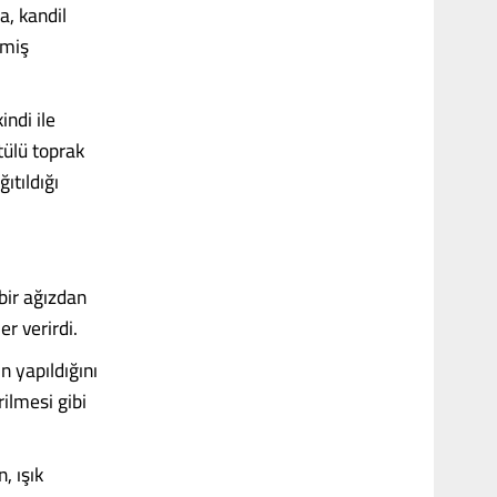
a, kandil
lmiş
indi ile
tülü toprak
ıtıldığı
bir ağızdan
er verirdi.
n yapıldığını
ilmesi gibi
, ışık