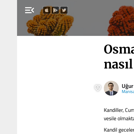
menu_open
Osma
nasıl
Uğur
Manis
Kandiller, Cu
vesile olmakta
Kandil gecele