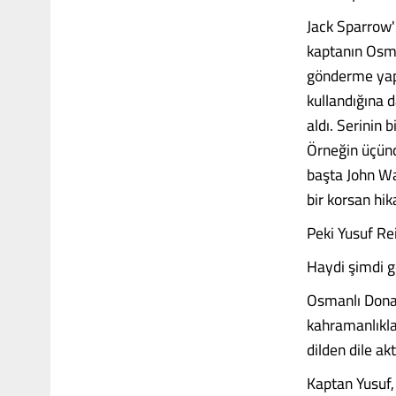
Jack Sparrow'
kaptanın Osma
gönderme yapı
kullandığına d
aldı. Serinin
Örneğin üçünc
başta John Wa
bir korsan hik
Peki Yusuf Re
Haydi şimdi ge
Osmanlı Donan
kahramanlıkla
dilden dile akt
Kaptan Yusuf, 