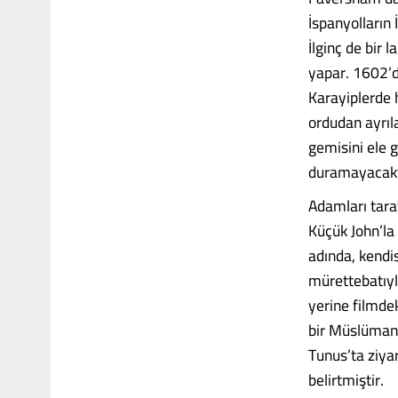
İspanyolların 
İlginç de bir 
yapar. 1602’d
Karayiplerde h
ordudan ayrıl
gemisini ele g
duramayacaktı
Adamları tara
Küçük John’la
adında, kendis
mürettebatıyl
yerine filmde
bir Müslüman 
Tunus’ta ziya
belirtmiştir.