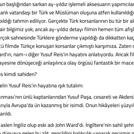
un başlığından sarkan ay-yıldız işlemeli aksesuarın yapımcıla
nlı vatandaşı bir Türk ve Müslüman oluşuna atfen kullanıldığı
ldığı tahmin ediliyor. Gerçekte Türk korsanlarının bu tür bir 
air bilgimiz yok; ancak ay-yıldız detayı filmin hemen tüm afiş
 birçok sahnesinde Türklere gönderme yapıldığı da dikkatten ka
ü filmde Türkçe konuşan korsanlar çıkmıştı karşımıza. Zaten
rd'ın, nam-ı diğer Yusuf Reis'in hayatını anlatıyordu. Ancak fi
ayesine dönüşeceği anlaşılınca olay örgüsü fantastik bir macer
is kimdi sahiden?
lin Yusuf Reis’in hayatına ışık tutalım:
ması'nın ünlü kaptanlarından Yusuf Paşa, cesareti ve Akdeni
rıyla Avrupa'da ün kazanmış bir isimdi. Onun hikâyeleri yüzyı
arıldı.
aslen İngiliz olup eski adı John Ward'dı. İngiltere’nin sahil şehr
dünyaya gelen bu zât, gençliğini balıkçılık yaparak geçirmiş 