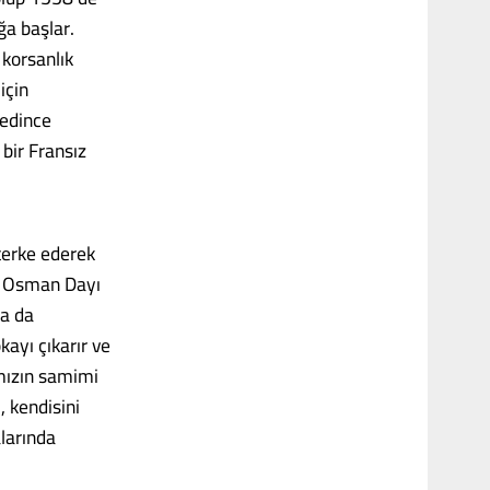
ğa başlar.
 korsanlık
için
 edince
bir Fransız
terke ederek
da Osman Dayı
ra da
ayı çıkarır ve
mızın samimi
 kendisini
larında