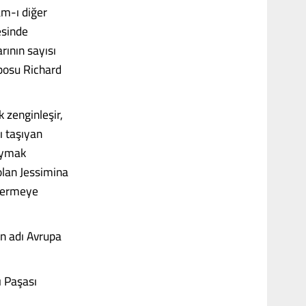
am-ı diğer
esinde
rının sayısı
posu Richard
 zenginleşir,
ı taşıyan
kaymak
olan Jessimina
ndermeye
n adı Avrupa
ı Paşası