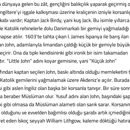
dünyaya gelen bu zât, gençliğini balıkçılık yaparak geçirmiş 
İngiltere’yi işgale kalkışması üzerine kraliçenin izniyle korsanlı
lakabı vardır; Kaptan Jack Birdy, yani kuş Jack. Bu isimle yıllarca
e Katolik rehinelerle dolu Danimarkalı bir gemiyi yağmaladığı 
apse atılır. 1603’te tahta çıkan I. James İspanya ile barış ilan
an John, adamlarıyla limandan çaldığı küçük bir gemiyle büyük 
eçirir. Ona da tıpkı kendisininki gibi ironik bir isim takamadan
r. “Little John” adını koyar gemisine, yani “Küçük John”
fından kaptan seçilen John, baskı altında olduğu memleketini 
 Katolik gemilerini yağmalamak üzere Akdeniz’e açılır. Bura
i gibi aslen İngiliz olan başka bir korsanla tanışır. Bir süre son
a beraber Müslüman olur. Yusuf adını alan John, başındaki şapk
ki gibi olmasa da Müslüman alameti olan sarık sarar. Korsanı
olduğunu ve evvelden bağımlısı olduğu şarabı artık içmediğini,
ret eden İskoç seyyah William Lithgow, kaleme döktüğü hatıra