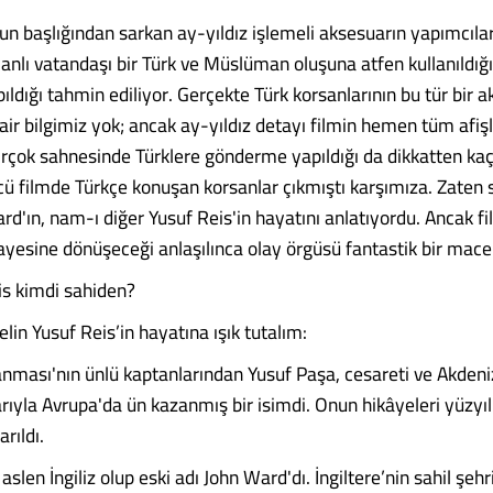
un başlığından sarkan ay-yıldız işlemeli aksesuarın yapımcıla
nlı vatandaşı bir Türk ve Müslüman oluşuna atfen kullanıldığı
ldığı tahmin ediliyor. Gerçekte Türk korsanlarının bu tür bir 
air bilgimiz yok; ancak ay-yıldız detayı filmin hemen tüm afiş
 birçok sahnesinde Türklere gönderme yapıldığı da dikkatten ka
ü filmde Türkçe konuşan korsanlar çıkmıştı karşımıza. Zaten
rd'ın, nam-ı diğer Yusuf Reis'in hayatını anlatıyordu. Ancak fi
ayesine dönüşeceği anlaşılınca olay örgüsü fantastik bir macer
is kimdi sahiden?
lin Yusuf Reis’in hayatına ışık tutalım:
ması'nın ünlü kaptanlarından Yusuf Paşa, cesareti ve Akdeni
rıyla Avrupa'da ün kazanmış bir isimdi. Onun hikâyeleri yüzyı
arıldı.
aslen İngiliz olup eski adı John Ward'dı. İngiltere’nin sahil şehr