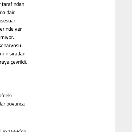
r tarafından
na dair
aksesuar
lerinde yer
çmıyor.
 senaryosu
lmin sıradan
aya çevrildi.
z’deki
llar boyunca
i
olup 1558’de