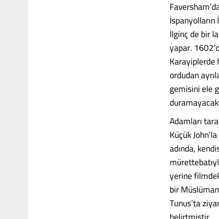
Faversham’da 
İspanyolların 
İlginç de bir 
yapar. 1602’d
Karayiplerde h
ordudan ayrıl
gemisini ele g
duramayacaktı
Adamları tara
Küçük John’la
adında, kendis
mürettebatıyl
yerine filmde
bir Müslüman 
Tunus’ta ziya
belirtmiştir.