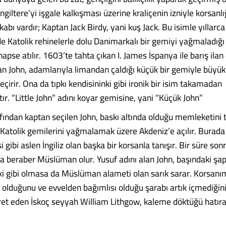
İngiltere’yi işgale kalkışması üzerine kraliçenin izniyle korsanlı
lakabı vardır; Kaptan Jack Birdy, yani kuş Jack. Bu isimle yıllarca
e Katolik rehinelerle dolu Danimarkalı bir gemiyi yağmaladığı 
apse atılır. 1603’te tahta çıkan I. James İspanya ile barış ilan
an John, adamlarıyla limandan çaldığı küçük bir gemiyle büyük 
eçirir. Ona da tıpkı kendisininki gibi ironik bir isim takamadan
r. “Little John” adını koyar gemisine, yani “Küçük John”
fından kaptan seçilen John, baskı altında olduğu memleketini 
 Katolik gemilerini yağmalamak üzere Akdeniz’e açılır. Bura
i gibi aslen İngiliz olan başka bir korsanla tanışır. Bir süre son
a beraber Müslüman olur. Yusuf adını alan John, başındaki şapk
ki gibi olmasa da Müslüman alameti olan sarık sarar. Korsanı
olduğunu ve evvelden bağımlısı olduğu şarabı artık içmediğini,
ret eden İskoç seyyah William Lithgow, kaleme döktüğü hatıra