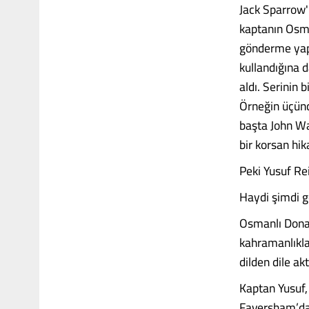
Jack Sparrow'
kaptanın Osma
gönderme yapı
kullandığına d
aldı. Serinin
Örneğin üçünc
başta John Wa
bir korsan hik
Peki Yusuf Re
Haydi şimdi ge
Osmanlı Donan
kahramanlıkla
dilden dile akt
Kaptan Yusuf, 
Faversham’da 