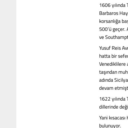
1606 yılında 
Barbaros Hayr
korsanlığa baş
500’ü geçer.
ve Southampto
Yusuf Reis Avr
hatta bir sefe
Venediklilere
taşından muht
adında Sicilya
devam etmişti
1622 yılında 
dillerinde de
Yani kısacası 
bulunuyor.