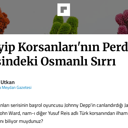
yip Korsanları'nın Per
sindeki Osmanlı Sırrı
 Utkan
a Meydan Gazetesi
nları serisinin başrol oyuncusu Johnny Depp'in canlandırdığı 
 John Ward, nam-ı diğer Yusuf Reis adlı Türk korsanından ilham
ını biliyor muydunuz?