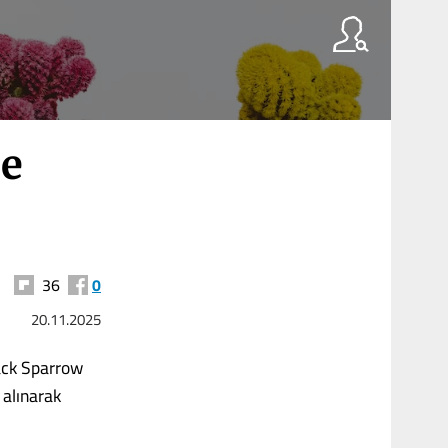
de
36
0
20.11.2025
Jack Sparrow
 alınarak