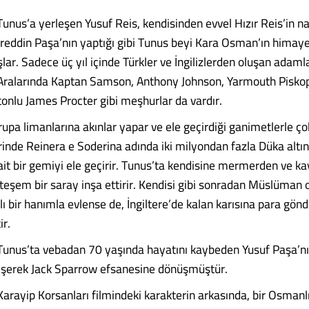
Tunus’a yerleşen Yusuf Reis, kendisinden evvel Hızır Reis’in n
eddin Paşa’nın yaptığı gibi Tunus beyi Kara Osman’ın himay
lar. Sadece üç yıl içinde Türkler ve İngilizlerden oluşan adamla
 Aralarında Kaptan Samson, Anthony Johnson, Yarmouth Pisko
nlu James Procter gibi meşhurlar da vardır.
upa limanlarına akınlar yapar ve ele geçirdiği ganimetlerle çok
rinde Reinera e Soderina adında iki milyondan fazla Düka altın
 ait bir gemiyi ele geçirir. Tunus’ta kendisine mermerden ve 
eşem bir saray inşa ettirir. Kendisi gibi sonradan Müslüman 
lı bir hanımla evlense de, İngiltere’de kalan karısına para gö
r.
Tunus’ta vebadan 70 yaşında hayatını kaybeden Yusuf Paşa’nı
ğişerek Jack Sparrow efsanesine dönüşmüştür.
Karayip Korsanları filmindeki karakterin arkasında, bir Osmanl