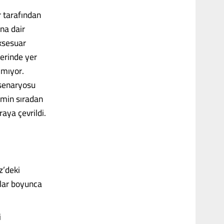
r tarafından
na dair
aksesuar
lerinde yer
çmıyor.
 senaryosu
lmin sıradan
aya çevrildi.
z’deki
llar boyunca
i