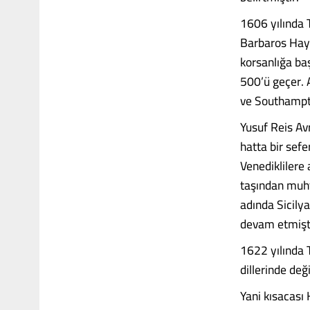
1606 yılında 
Barbaros Hayr
korsanlığa baş
500’ü geçer.
ve Southampto
Yusuf Reis Avr
hatta bir sefe
Venediklilere
taşından muht
adında Sicilya
devam etmişti
1622 yılında 
dillerinde de
Yani kısacası 