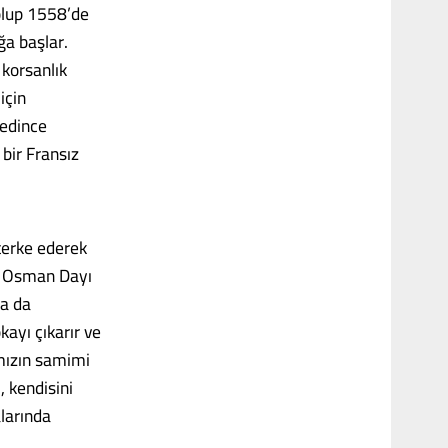
olup 1558’de
ğa başlar.
 korsanlık
için
 edince
bir Fransız
terke ederek
da Osman Dayı
ra da
ayı çıkarır ve
mızın samimi
 kendisini
larında