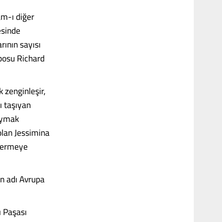
am-ı diğer
esinde
rının sayısı
posu Richard
 zenginleşir,
ı taşıyan
kaymak
olan Jessimina
ndermeye
n adı Avrupa
ı Paşası