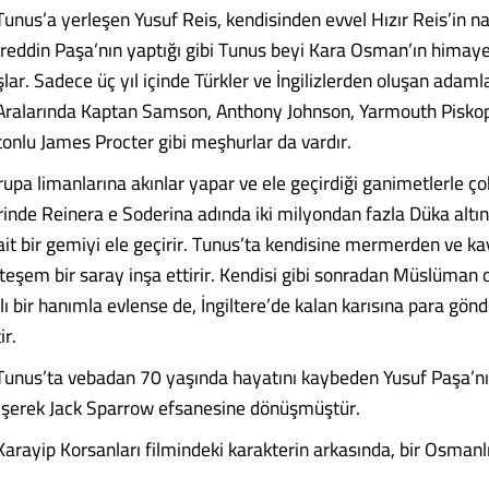
Tunus’a yerleşen Yusuf Reis, kendisinden evvel Hızır Reis’in n
eddin Paşa’nın yaptığı gibi Tunus beyi Kara Osman’ın himay
lar. Sadece üç yıl içinde Türkler ve İngilizlerden oluşan adamla
 Aralarında Kaptan Samson, Anthony Johnson, Yarmouth Pisko
nlu James Procter gibi meşhurlar da vardır.
upa limanlarına akınlar yapar ve ele geçirdiği ganimetlerle çok
rinde Reinera e Soderina adında iki milyondan fazla Düka altın
 ait bir gemiyi ele geçirir. Tunus’ta kendisine mermerden ve 
eşem bir saray inşa ettirir. Kendisi gibi sonradan Müslüman 
lı bir hanımla evlense de, İngiltere’de kalan karısına para gö
r.
Tunus’ta vebadan 70 yaşında hayatını kaybeden Yusuf Paşa’nı
ğişerek Jack Sparrow efsanesine dönüşmüştür.
Karayip Korsanları filmindeki karakterin arkasında, bir Osmanl