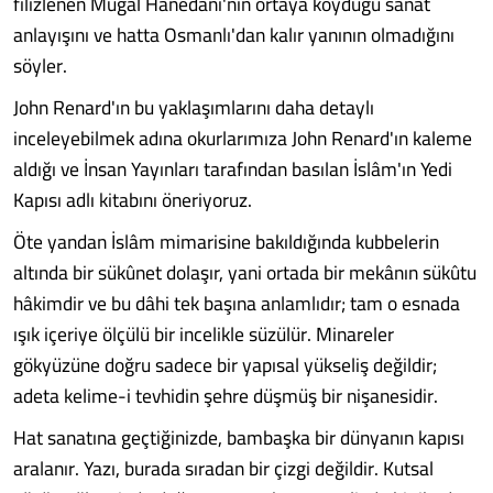
filizlenen Muğal Hanedanı'nın ortaya koyduğu sanat
anlayışını ve hatta Osmanlı'dan kalır yanının olmadığını
söyler.
John Renard'ın bu yaklaşımlarını daha detaylı
inceleyebilmek adına okurlarımıza John Renard'ın kaleme
aldığı ve İnsan Yayınları tarafından basılan İslâm'ın Yedi
Kapısı adlı kitabını öneriyoruz.
Öte yandan İslâm mimarisine bakıldığında kubbelerin
altında bir sükûnet dolaşır, yani ortada bir mekânın sükûtu
hâkimdir ve bu dâhi tek başına anlamlıdır; tam o esnada
ışık içeriye ölçülü bir incelikle süzülür. Minareler
gökyüzüne doğru sadece bir yapısal yükseliş değildir;
adeta kelime-i tevhidin şehre düşmüş bir nişanesidir.
Hat sanatına geçtiğinizde, bambaşka bir dünyanın kapısı
aralanır. Yazı, burada sıradan bir çizgi değildir. Kutsal