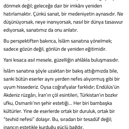
dönmek değil; geleceğe dair bir imkânı yeniden
hatırlamaktır. Çünkü sanat, bir medeniyetin aynasıdır. Ne
düşünüyorsak, neye inanıyorsak, nasıl bir dünya tasavvur
ediyorsak, sanatımız da onu anlatır.
Bu perspektiften bakınca, İslâm sanatına yönelmek;
sadece gözün değil, gönlün de yeniden eğitimidir.
Yani kısaca asıl mesele, güzelliğin ahlâkla buluşmasıdır.
İslâm sanatına şöyle uzaktan bir bakış attığımızda bile,
sanki bütün eserler aynı yerden nefes alıyormuş gibi bir
uyum hissederiz. Oysa coğrafyalar farklıdır; Endülüs’ün
Akdeniz rüzgârı, İran’ın çöl esintileri, Türkistan’ın bozkır
ufku, Osmanlı’nın şehir estetiği… Her biri bambaşka
kültürler. Yine de eserlerde ortak bir duruluk, ortak bir
“tevhid nefesi” dolaşır. Bu, sıradan bir tesadüf değil;
inancın estetikle kurduğu güçlü bağdır.