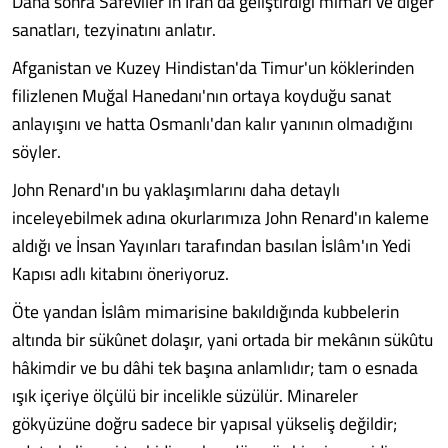
Daha sonra Safevîler'in İran'da geliştirdiği mimari ve diğer
sanatları, tezyinatını anlatır.
Afganistan ve Kuzey Hindistan'da Timur'un köklerinden
filizlenen Muğal Hanedanı'nın ortaya koyduğu sanat
anlayışını ve hatta Osmanlı'dan kalır yanının olmadığını
söyler.
John Renard'ın bu yaklaşımlarını daha detaylı
inceleyebilmek adına okurlarımıza John Renard'ın kaleme
aldığı ve İnsan Yayınları tarafından basılan İslâm'ın Yedi
Kapısı adlı kitabını öneriyoruz.
Öte yandan İslâm mimarisine bakıldığında kubbelerin
altında bir sükûnet dolaşır, yani ortada bir mekânın sükûtu
hâkimdir ve bu dâhi tek başına anlamlıdır; tam o esnada
ışık içeriye ölçülü bir incelikle süzülür. Minareler
gökyüzüne doğru sadece bir yapısal yükseliş değildir;