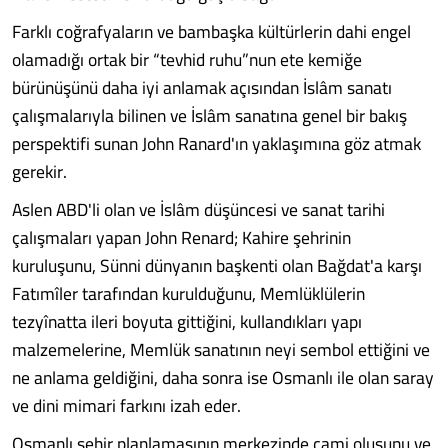
Farklı coğrafyaların ve bambaşka kültürlerin dahi engel
olamadığı ortak bir “tevhid ruhu”nun ete kemiğe
bürünüşünü daha iyi anlamak açısından İslâm sanatı
çalışmalarıyla bilinen ve İslâm sanatına genel bir bakış
perspektifi sunan John Ranard'ın yaklaşımına göz atmak
gerekir.
Aslen ABD'li olan ve İslâm düşüncesi ve sanat tarihi
çalışmaları yapan John Renard; Kahire şehrinin
kuruluşunu, Sünni dünyanın başkenti olan Bağdat'a karşı
Fatımîler tarafından kurulduğunu, Memlüklülerin
tezyînatta ileri boyuta gittiğini, kullandıkları yapı
malzemelerine, Memlük sanatının neyi sembol ettiğini ve
ne anlama geldiğini, daha sonra ise Osmanlı ile olan saray
ve dini mimari farkını izah eder.
Osmanlı şehir planlamasının merkezinde cami oluşunu ve