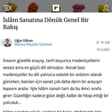
menu_open
İslâm Sanatına Dönük Genel Bir
Bakış
Uğur Utkan
14
0
Manisa Meydan Gazetesi
19.12.2025
İnsanın güzellik arayışı, tarih boyunca medeniyetlerin
sessiz ama en güçlü dili olmuştur. Ancak bazı
medeniyetler bu dili yalnızca estetik bir anlatım olarak
görürken, bazıları için sanat çok daha derin bir arayışın
kapısını aralar. İşte İslâm sanatı tam da bu ikinci sınıfa
girer: Güzelliğin sadece göze değil, kalbe de hitap ettiği bir
yolculuk…
İslâm sanatına şöyle uzaktan bir bakış attığımızda bile,