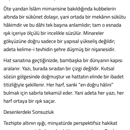
Öte yandan İslâm mimarisine bakıldığında kubbelerin
altında bir sükûnet dolaşır, yani ortada bir mekânın sükûtu
hâkimdir ve bu dâhi tek başına anlamlıdır; tam o esnada
ışık içeriye ölçülü bir incelikle süzülür. Minareler
gökyüzüne doğru sadece bir yapısal yükseliş değildir;
adeta kelime-i tevhidin şehre düşmüş bir nişanesidir.
Hat sanatına geçtiğinizde, bambaşka bir dünyanın kapısı
aralanır. Yazı, burada sıradan bir çizgi değildir. Kutsal
sözün gölgesinde doğmuştur ve hattatın elinde bir ibadet
titizliğiyle şekillenir. Her harf, sanki “en doğru hâlini”
bulmak için sabırla tekamül eder. Yani adeta her yazı, her
harf ortaya bir ışık saçar.
Desenlerdeki Sonsuzluk
Tezhipte altının ışığı, minyatürde perspektifsiz hakikat