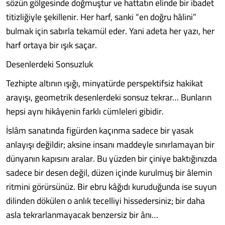
sözün gölgesinde doğmuştur ve hattatın elinde bir ibadet
titizliğiyle şekillenir. Her harf, sanki “en doğru hâlini”
bulmak için sabırla tekamül eder. Yani adeta her yazı, her
harf ortaya bir ışık saçar.
Desenlerdeki Sonsuzluk
Tezhipte altının ışığı, minyatürde perspektifsiz hakikat
arayışı, geometrik desenlerdeki sonsuz tekrar… Bunların
hepsi aynı hikâyenin farklı cümleleri gibidir.
İslâm sanatında figürden kaçınma sadece bir yasak
anlayışı değildir; aksine insanı maddeyle sınırlamayan bir
dünyanın kapısını aralar. Bu yüzden bir çiniye baktığınızda
sadece bir desen değil, düzen içinde kurulmuş bir âlemin
ritmini görürsünüz. Bir ebru kâğıdı kuruduğunda ise suyun
dilinden dökülen o anlık tecelliyi hissedersiniz; bir daha
asla tekrarlanmayacak benzersiz bir ânı…