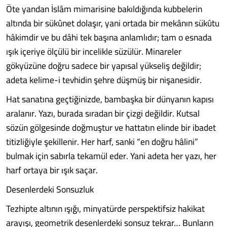
Öte yandan İslâm mimarisine bakıldığında kubbelerin
altında bir sükûnet dolaşır, yani ortada bir mekânın sükûtu
hâkimdir ve bu dâhi tek başına anlamlıdır; tam o esnada
ışık içeriye ölçülü bir incelikle süzülür. Minareler
gökyüzüne doğru sadece bir yapısal yükseliş değildir;
adeta kelime-i tevhidin şehre düşmüş bir nişanesidir.
Hat sanatına geçtiğinizde, bambaşka bir dünyanın kapısı
aralanır. Yazı, burada sıradan bir çizgi değildir. Kutsal
sözün gölgesinde doğmuştur ve hattatın elinde bir ibadet
titizliğiyle şekillenir. Her harf, sanki “en doğru hâlini”
bulmak için sabırla tekamül eder. Yani adeta her yazı, her
harf ortaya bir ışık saçar.
Desenlerdeki Sonsuzluk
Tezhipte altının ışığı, minyatürde perspektifsiz hakikat
arayışı, geometrik desenlerdeki sonsuz tekrar… Bunların