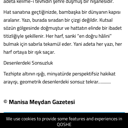
adeta kelime-i tevhidin şehre düşmüş bir nişanesidir.
Hat sanatına geçtiğinizde, bambaşka bir dünyanın kapısı
aralanır. Yazı, burada sıradan bir çizgi değildir. Kutsal
sözün gölgesinde doğmuştur ve hattatın elinde bir ibadet
titizliğiyle şekillenir. Her harf, sanki “en doğru hâlini”
bulmak için sabırla tekamül eder. Yani adeta her yazı, her
harf ortaya bir ışık saçar.
Desenlerdeki Sonsuzluk
Tezhipte altının ışığı, minyatürde perspektifsiz hakikat
arayışı, geometrik desenlerdeki sonsuz tekrar…........
© Manisa Meydan Gazetesi
We use cookies to provide some features and experiences in
visit website
QOSHE