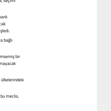
a, seçimi
anlı
cak
şledi.
a bağlı
ümsemiş bir
ılmayacak
 ülkelerindeki
; bu meclis,