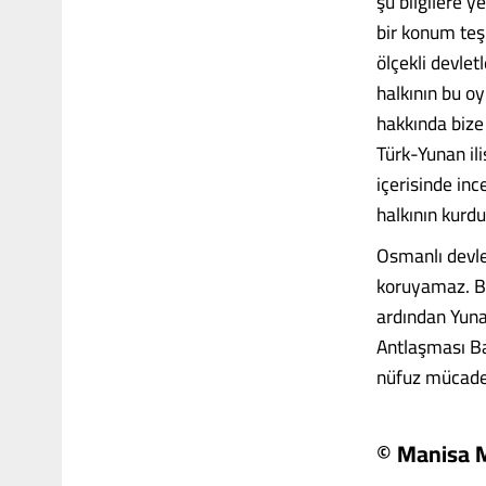
şu bilgilere y
bir konum teş
ölçekli devletl
halkının bu o
hakkında bize 
Türk-Yunan ili
içerisinde inc
halkının kurdu
Osmanlı devlet
koruyamaz. Ba
ardından Yunan
Antlaşması Ba
nüfuz mücadele
© Manisa 