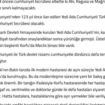
3 öncesi cumhuriyet tecrübesi elbette ki Ahi, Ragusa ve Mağr
 sınırlı kalmayacaktı.
riyeti’nden 123 yıl önce ilan edilen Yedi Ada Cumhuriyeti Türk
uriyet tecrübesi olacaktı.
lı Devleti himayesinde kurulan Yedi Ada Cumhuriyeti’nin, ka
işah tarafından onaylandıktan sonra yürürlüğe girmişti. Üstel
n başkenti Korfu’da Meclis binası bile vardı.
uriyeti ile Türk devlet nizamı cumhuriyetle dördüncü defa t
tur.
ı'nın Batılı tarzda ilk modern hastanesi de aynı süreçte Yedi 
u'da kurulmuştu. Bu da modernleşme sürecine yeni bir bakış g
k önemli. Bir tanığın ifadesiyle Korfu hastanesinde her hastay
af vs. verilmekte ve doktorlar günde iki defa hastaları ziyaret
 Hatta hastalara, hastalıklarına göre ayrı yemekler bile verili
 devirde amfibi harekâtına girişecek denli denizciliğini ilerletmi