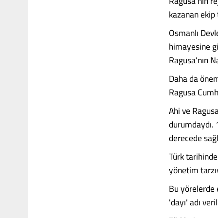
Ragusa’nın re
kazanan ekip 
Osmanlı Devle
himayesine gi
Ragusa’nın Nap
Daha da öneml
Ragusa Cumhur
Ahi ve Ragusa
durumdaydı. 1
derecede sağl
Türk tarihind
yönetim tarzı
Bu yörelerde e
'dayı' adı ver