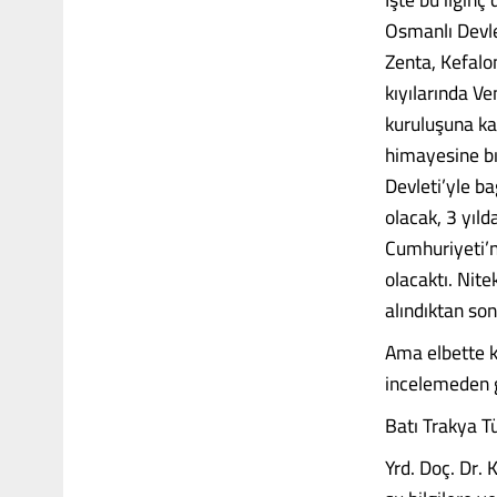
Osmanlı Devlet
Zenta, Kefalo
kıyılarında V
kuruluşuna ka
himayesine bı
Devleti’yle b
olacak, 3 yıld
Cumhuriyeti’n
olacaktı. Nite
alındıktan so
Ama elbette k
incelemeden 
Batı Trakya T
Yrd. Doç. Dr.