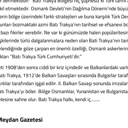
er vermektedir: “Batı Trakya Bölgesi hiç şüphesiz ki Türk tarihi
kil etmektedir. Osmanlı Devleti’nin Dağılma Dönemi’nde büyü
erin bölge üzerindeki farklı stratejileri ve buna karşılık Türk De
yunları bozmaktaki azmi Batı Trakya’nın tarihsel ve efsanevi b
bazı fikirler verebilir. Ne var ki günümüzde halen popülaritesi
şkilerinde türlü dalgalanmalara neden olan Bati Trakya’nın tar
elendiğinde göze çarpan en önemli özelliği, Osmanlı askerlerin
kları “Batı Trakya Türk Cumhuriyeti’dir.”
i 1908’den sonra ciddi bir kriz içindedir ve Balkanlardaki varl
tı Trakya, 1912’de Balkan Savaşları sırasında Bulgarlar taraf
lılar tarafından işgal edilir. II. Balkan Savaşı sonunda imzal
tı Trakya’yı böler. Bölge Osmanlılar, Yunanistan ve Bulgarist
sine sahne olur. Batı Trakya halkı, kendi iç........
Meydan Gazetesi