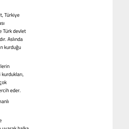
t, Türkiye
ası
e Türk devlet
dır. Aslında
ın kurduğu
lerin
 kurdukları,
 çok
rcih eder.
manlı
e
a uyarak halka