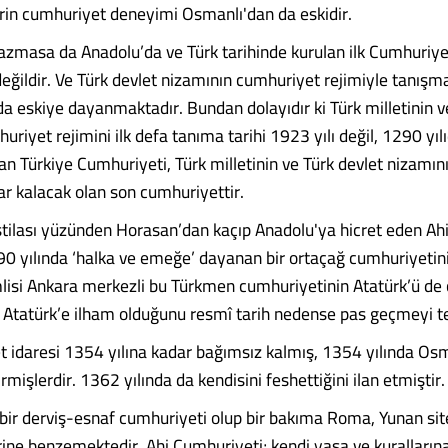
lerin cumhuriyet deneyimi Osmanlı'dan da eskidir.
azmasa da Anadolu’da ve Türk tarihinde kurulan ilk Cumhuriye
eğildir. Ve Türk devlet nizamının cumhuriyet rejimiyle tanışm
a eskiye dayanmaktadır. Bundan dolayıdır ki Türk milletinin v
uriyet rejimini ilk defa tanıma tarihi 1923 yılı değil, 1290 yılı
an Türkiye Cumhuriyeti, Türk milletinin ve Türk devlet nizamın
ar kalacak olan son cumhuriyettir.
stilası yüzünden Horasan’dan kaçıp Anadolu'ya hicret eden Ahi
0 yılında ‘halka ve emeğe’ dayanan bir ortaçağ cumhuriyetini
isi Ankara merkezli bu Türkmen cumhuriyetinin Atatürk’ü de
ve Atatürk’e ilham olduğunu resmî tarih nedense pas geçmeyi te
 idaresi 1354 yılına kadar bağımsız kalmış, 1354 yılında Os
mişlerdir. 1362 yılında da kendisini feshettiğini ilan etmiştir.
bir derviş-esnaf cumhuriyeti olup bir bakıma Roma, Yunan sit
ine benzemektedir. Ahi Cumhuriyeti; kendi yasa ve kuralların