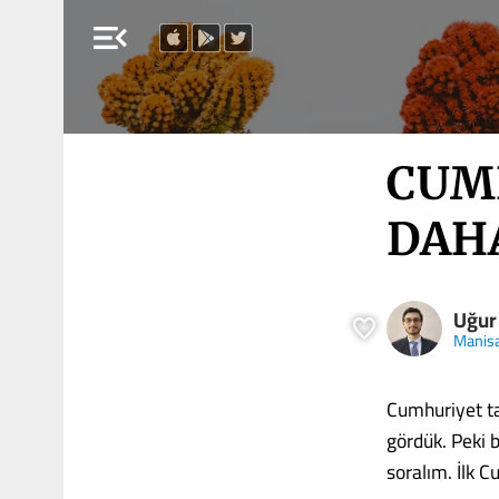
menu_open
CUMH
DAHA
Uğur
Manis
Cumhuriyet ta
gördük. Peki 
soralım. İlk 