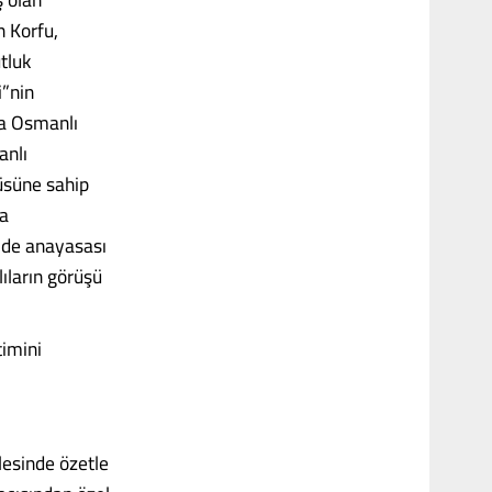
n Korfu,
tluk
i”nin
la Osmanlı
anlı
tüsüne sahip
da
r de anayasası
ıların görüşü
timini
lesinde özetle