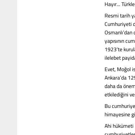
Hayır... Türk
Resmi tarih y
Cumhuriyeti d
Osmanlı’dan d
yapısının cumh
1923’te kurul
ilelebet payid
Evet, Moğol i
Ankara’da 129
daha da öneml
etkilediğini 
Bu cumhuriyet
himayesine gir
Ahi hükümeti 
cumhuriyetler