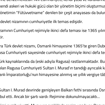
kendi askeri ve hukuki gücü olan bir yönetim biçimi oluşturmu
yönetimin “Fütüvvetname” denilen bir çeşit anayasası da bulu
 devlet nizamının cumhuriyetle ilk temas edişidir.
izamının Cumhuriyet rejimiyle ikinci defa teması ise 1365 yılı
ir.
ra Türk devlet nizamı, Osmanlı himayesine 1365’te giren Dub
sa Cumhuriyeti sayesinde cumhuriyet rejimiyle ikinci defa te
ürk kaynaklarında da (eski adıyla Ragusa) rastlanmaktadır. Bu
olan Ragusa Cumhuriyeti Sultan I. Murad’ın tanıdığı ayrıcalık k
lı İmparatorluğu’nun himayesine alınmış ve yıllık vergiye tâ
Sultan I. Murad devrinde genişleyen Balkan fethi sırasında Os
ul etti. Ancak bir şartı vardı: Rejimine dokunulmayacaktı...