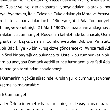
i, Ruslar ve İngilizler anlaşarak “İyonya adaları” olarak biline
nya, Ayamavra, İtaki Pakso ve Çuka adalarıyla Mora ve Arnavu
enedik’ten alınan adalardan bir “Birleşmiş Yedi Ada Cumhuriyet
tılmış ve yönetmişti. 21 Mart 1800’de imzalanan antlaşmay
rakılan bu cumhuriyet, Rusya’nın kefaletinde bulunacak, Osm
ağlantısı bir başka Osmanlı Cumhuriyeti olan Dubrovnik’in sta
a bir Bâbıâli’ye 75 bin kuruş cizye gönderecekti. Ayrıca Yedi A
in özel bir bayrağı da bulunacaktı. Üstelik bu cumhuriyetin bi
kim bu anayasa Osmanlı yetkililerince hazırlanmış ve Yedi Adal
nra padişah tarafından onaylanmıştı.
i Osmanlı'nın çöküş sürecinde kurulan şu iki cumhuriyet yöne
geçmek olmayacaktır:
ürk Cumhuriyeti
 Kader Özlem internette halka açık bir şekilde yayınlanan maka