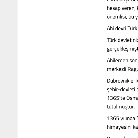
hesap veren, 
önemlisi, bu 
Ahi devri Türk
Türk devlet n
gerçekleşmişt
Ahilerden son
merkezli Ragu
Dubrovnik’e T
şehir-devleti 
1365’te Osman
tutulmuştur.
1365 yılında 
himayesini kab