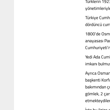
Türklerin 192
yönetimleriyle
Türkiye Cumhu
dördüncü cumh
1800’de Osman
anayasası Pad
Cumhuriyeti’ni
Yedi Ada Cumh
imkanı bulmuş
Ayrıca Osmanl
başkenti Korf
bakımından ço
gömlek, 2 çarş
etmekteydiler.
İşte bu ilginç