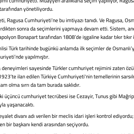
jimi cumhuriyetti. Muayyen aralıklarla seçim yapılıyor, Ragus
tarafından yönetiliyordu.
ti, Ragusa Cumhuriyeti’ne bu imtiyazı tanıdı. Ve Ragusa, Osm
rdikten sonra da seçimlerini yapmaya devam etti. Sistem, an
olyon Bonapart tarafından 1808’de işgaline kadar tıkır tıkır i
isi Türk tarihinde bugünkü anlamda ilk seçimler de Osmanlı’y
iyeti’nde yapılmıştır.
 deneyimleri sayesinde Türkler cumhuriyet rejimini zaten öz
923’te ilan edilen Türkiye Cumhuriyeti'nin temellerinin sars
am olma sırrı da tam burada saklıdır.
eki üçüncü cumhuriyet tecrübesi ise Cezayir, Tunus gibi Mağrip
yla yaşanacaktı.
yalet divanı adı verilen bir meclis idari işleri kontrol ediyordu
ilen bir başkanı kendi arasından seçiyordu.