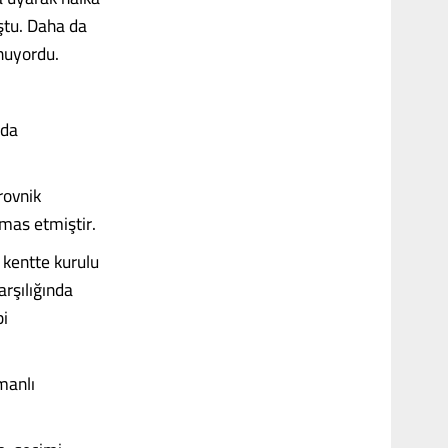
ştu. Daha da
nuyordu.
nda
rovnik
mas etmiştir.
 kentte kurulu
arşılığında
bi
manlı