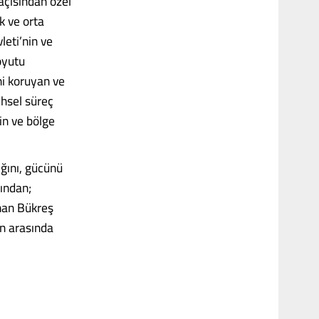
 açısından özel
k ve orta
vleti’nin ve
oyutu
ni koruyan ve
ihsel süreç
in ve bölge
ığını, gücünü
ından;
anan Bükreş
an arasında