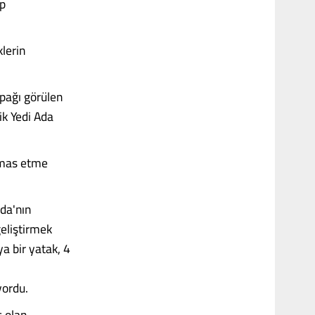
ip
lerin
pağı görülen
ik Yedi Ada
emas etme
Ada'nın
eliştirmek
a bir yatak, 4
yordu.
ş olan