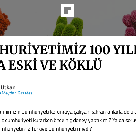
URİYETİMİZ 100 YI
 ESKİ VE KÖKLÜ
 Utkan
a Meydan Gazetesi
rihimizin Cumhuriyeti korumaya çalışan kahramanlarla dolu
biz cumhuriyeti kurarken önce hiç deney yaptık mı? Ya da soru
Cumhuriyetimiz Türkiye Cumhuriyeti miydi?