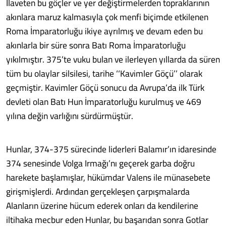
İlaveten bu göçler ve yer değiştirmelerden topraklarının
akınlara maruz kalmasıyla çok menfi biçimde etkilenen
Roma İmparatorluğu ikiye ayrılmış ve devam eden bu
akınlarla bir süre sonra Batı Roma İmparatorluğu
yıkılmıştır. 375’te vuku bulan ve ilerleyen yıllarda da süren
tüm bu olaylar silsilesi, tarihe ‘‘Kavimler Göçü’’ olarak
geçmiştir. Kavimler Göçü sonucu da Avrupa’da ilk Türk
devleti olan Batı Hun İmparatorluğu kurulmuş ve 469
yılına değin varlığını sürdürmüştür.
Hunlar, 374-375 sürecinde liderleri Balamır’ın idaresinde
374 senesinde Volga Irmağı’nı geçerek garba doğru
harekete başlamışlar, hükümdar Valens ile münasebete
girişmişlerdi. Ardından gerçekleşen çarpışmalarda
Alanların üzerine hücum ederek onları da kendilerine
iltihaka mecbur eden Hunlar, bu başarıdan sonra Gotlar