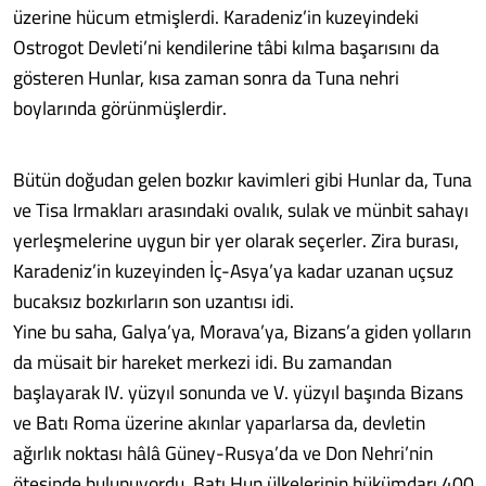
üzerine hücum etmişlerdi. Karadeniz’in kuzeyindeki
Ostrogot Devleti’ni kendilerine tâbi kılma başarısını da
gösteren Hunlar, kısa zaman sonra da Tuna nehri
boylarında görünmüşlerdir.
Bütün doğudan gelen bozkır kavimleri gibi Hunlar da, Tuna
ve Tisa Irmakları arasındaki ovalık, sulak ve münbit sahayı
yerleşmelerine uygun bir yer olarak seçerler. Zira burası,
Karadeniz’in kuzeyinden İç-Asya’ya kadar uzanan uçsuz
bucaksız bozkırların son uzantısı idi.
Yine bu saha, Galya’ya, Morava’ya, Bizans’a giden yolların
da müsait bir hareket merkezi idi. Bu zamandan
başlayarak IV. yüzyıl sonunda ve V. yüzyıl başında Bizans
ve Batı Roma üzerine akınlar yaparlarsa da, devletin
ağırlık noktası hâlâ Güney-Rusya’da ve Don Nehri’nin
ötesinde bulunuyordu. Batı Hun ülkelerinin hükümdarı 400