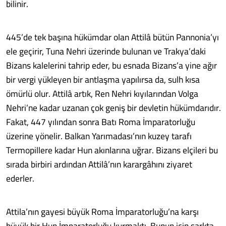
bilinir.
445’de tek başına hükümdar olan Attilâ bütün Pannonia’yı
ele geçirir, Tuna Nehri üzerinde bulunan ve Trakya’daki
Bizans kalelerini tahrip eder, bu esnada Bizans’a yine ağır
bir vergi yükleyen bir antlaşma yapılırsa da, sulh kısa
ömürlü olur. Attilâ artık, Ren Nehri kıyılarından Volga
Nehri’ne kadar uzanan çok geniş bir devletin hükümdarıdır.
Fakat, 447 yılından sonra Batı Roma İmparatorluğu
üzerine yönelir. Balkan Yarımadası’nın kuzey tarafı
Termopillere kadar Hun akınlarına uğrar. Bizans elçileri bu
sırada birbiri ardından Attilâ’nın karargâhını ziyaret
ederler.
Attila’nın gayesi büyük Roma İmparatorluğu’na karşı
büyük bir Hun İmparatorluğu kurmaktı. Bunun için şarkta