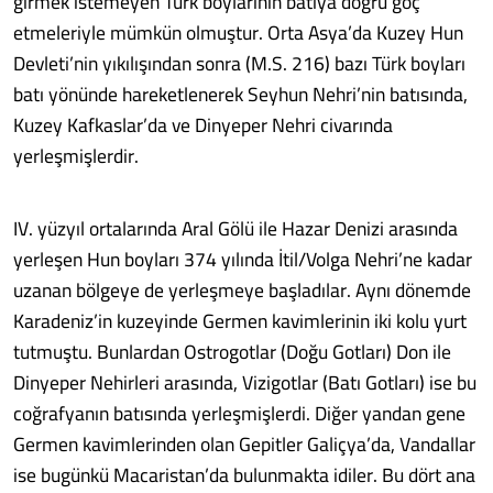
girmek istemeyen Türk boylarının batıya doğru göç
etmeleriyle mümkün olmuştur. Orta Asya’da Kuzey Hun
Devleti’nin yıkılışından sonra (M.S. 216) bazı Türk boyları
batı yönünde hareketlenerek Seyhun Nehri’nin batısında,
Kuzey Kafkaslar’da ve Dinyeper Nehri civarında
yerleşmişlerdir.
IV. yüzyıl ortalarında Aral Gölü ile Hazar Denizi arasında
yerleşen Hun boyları 374 yılında İtil/Volga Nehri’ne kadar
uzanan bölgeye de yerleşmeye başladılar. Aynı dönemde
Karadeniz’in kuzeyinde Germen kavimlerinin iki kolu yurt
tutmuştu. Bunlardan Ostrogotlar (Doğu Gotları) Don ile
Dinyeper Nehirleri arasında, Vizigotlar (Batı Gotları) ise bu
coğrafyanın batısında yerleşmişlerdi. Diğer yandan gene
Germen kavimlerinden olan Gepitler Galiçya’da, Vandallar
ise bugünkü Macaristan’da bulunmakta idiler. Bu dört ana