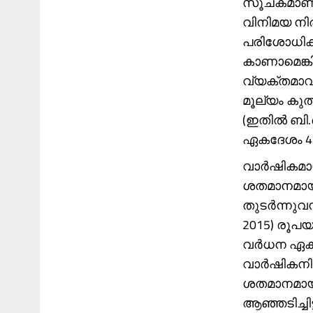
സൂചകമാണ്.
വിനിമയ നി
പരിശോധിക്
കാണാമെങ്ക
വ്യക്തമാവ
മൂല്യം കുത
(ഇതില്‍ ബി
ഏകദേശം 43
വാർഷികമായ
ശതമാനമായി
തുടര്‍ന്നു
2015) രൂപ
വർധന ഏകദേ
വാർഷികനിര
ശതമാനമായു
ആഞ്ഞടിച്ചിട