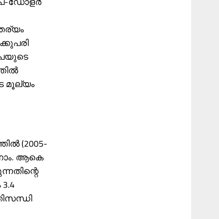
 രൂപ-ഡോളർ
തര്യം
്കുപരി
ൂപയുടെ
്തിൽ
െ മൂല്യം
്തിൽ (2005-
ാണാം. ആകെ
്നതിന്റെ
3.4
ിസന്ധി