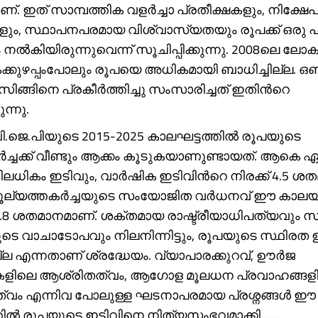
ണ്. ഇത് സാമ്പത്തിക വളർച്ചാ പ്രതീക്ഷകളും, നിക്ഷേ
ളും, സ്ഥാപനപരമായ വിശ്വാസ്യതയും രൂപക്ക് ഒരു 
ൽകിയിരുന്നുവെന്ന് സൂചിപ്പിക്കുന്നു. 2008ലെ ലോ
കക്കുഴപ്പംപോലും രൂപയെ അധികമായി ബാധിച്ചില്ല. ഒ
ിങ്ങിനെ പ്രകീര്‍ത്തിച്ചു സംസാരിച്ചത് ഇതിന്‍റെ
ന്നു.
ി.ജെ.പിയുടെ 2015-2025 കാലഘട്ടത്തിൽ രൂപയുടെ
ർച്ചക്ക് വീണ്ടും ആക്കം കൂടുകയാണുണ്ടായത്. ആകെ 
ധികം ഇടിവും, വാർഷിക ഇടിവിന്‍റെ നിരക്ക് 4.5 ശ
മൂല്യത്തകർച്ചയുടെ സംയോജിത വർധനവ് ഈ കാലയള
8 ശതമാനമാണ്. ശക്തമായ രാഷ്ട്രീയാധിപത്യവും സ
 വാചാടോപവും നിലനിന്നിട്ടും, രൂപയുടെ സ്ഥിരത ഉറ
ില്ല എന്നതാണ് ശ്രദ്ധേയം. വ്യാപാരക്കുറവ്, ഊർജ
ികളിലെ ആശ്രിതത്വം, ആഗോള മൂലധന പ്രവാഹങ്ങള
്വം എന്നിവ പോലുള്ള ഘടനാപരമായ പ്രശ്നങ്ങൾ ഈ
ിൽ രൂപയുടെ ഇടിവിനെ നിത്യസംഭവമാക്കി........