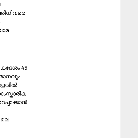
പ
പരിധിവരെ
ക
ബാമ
ഏകദേശം 45
തമാനവും
വില്‍
ാംസ്കാരിക
പ്പാക്കാൻ
ിലെ