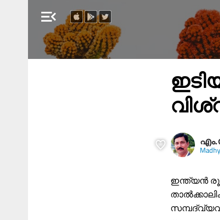
menu_open
ഇടിയ
വിശ്
എം.
Madh
ഇന്ത്യൻ ര
താൽക്കാലിക 
സമ്പദ്‌വ