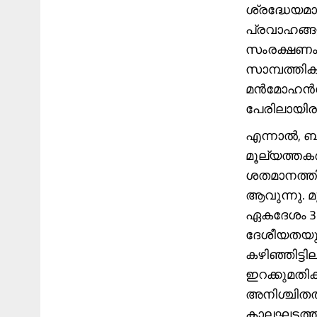
ശ്രദ്ധേയമാ
പ്രവാഹങ്ങ
സംരക്ഷണം ന
സാമ്പത്തി
മന്‍മോഹന്‍സ
പേരിലായിരു
എന്നാൽ, ബ
മൂല്യത്തക
ശതമാനത്തില
ആവുന്നു. 
ഏകദേശം 3.
ദേശീയതയുടെ
കഴിഞ്ഞിട്ട
ഇറക്കുമത
അനിശ്ചിതത
കാലഘട്ടത്ത