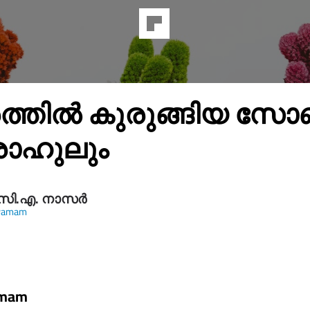
​ത്തി​ൽ കു​രു​ങ്ങി​യ സോ​
ാ​ഹു​ലും
സി.എ. നാസര്‍
yamam
amam