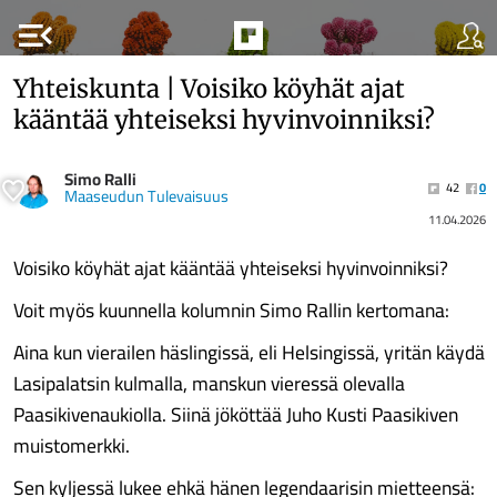
menu_open
Yhteiskunta | Voisiko köyhät ajat
kääntää yhteiseksi hyvinvoinniksi?
Simo Ralli
42
0
Maaseudun Tulevaisuus
11.04.2026
Voisiko köyhät ajat kääntää yhteiseksi hyvinvoinniksi?
Voit myös kuunnella kolumnin Simo Rallin kertomana:
Aina kun vierailen häslingissä, eli Helsingissä, yritän käydä
Lasipalatsin kulmalla, manskun vieressä olevalla
Paasikivenaukiolla. Siinä jököttää Juho Kusti Paasikiven
muistomerkki.
Sen kyljessä lukee ehkä hänen legendaarisin mietteensä: