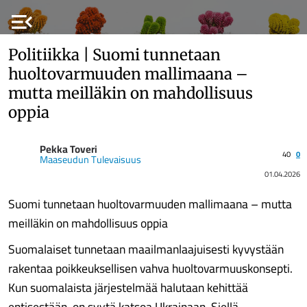
menu_open
Politiikka | Suomi tunnetaan
huoltovarmuuden mallimaana –
mutta meilläkin on mahdollisuus
oppia
Pekka Toveri
40
0
Maaseudun Tulevaisuus
01.04.2026
Suomi tunnetaan huoltovarmuuden mallimaana – mutta
meilläkin on mahdollisuus oppia
Suomalaiset tunnetaan maailmanlaajuisesti kyvystään
rakentaa poikkeuksellisen vahva huoltovarmuuskonsepti.
Kun suomalaista järjestelmää halutaan kehittää
entisestään, on syytä katsoa Ukrainaan. Siellä