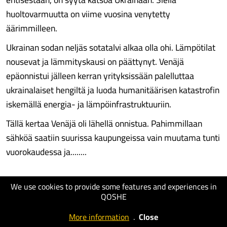
huoltovarmuutta on viime vuosina venytetty
äärimmilleen.
Ukrainan sodan neljäs sotatalvi alkaa olla ohi. Lämpötilat
nousevat ja lämmityskausi on päättynyt. Venäjä
epäonnistui jälleen kerran yrityksissään palelluttaa
ukrainalaiset hengiltä ja luoda humanitäärisen katastrofin
iskemällä energia- ja lämpöinfrastruktuuriin.
Tällä kertaa Venäjä oli lähellä onnistua. Pahimmillaan
sähköä saatiin suurissa kaupungeissa vain muutama tunti
vuorokaudessa ja........
© Maaseudun Tulevaisuus
We use cookies to provide some features and experiences in
QOSHE
More information
.
Close