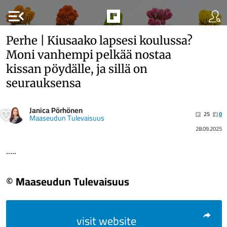
menu_open
Perhe | Kiusaako lapsesi koulussa?
Moni vanhempi pelkää nostaa
kissan pöydälle, ja sillä on
seurauksensa
Janica Pörhönen
25
0
Maaseudun Tulevaisuus
28.09.2025
.....
© Maaseudun Tulevaisuus
visit website