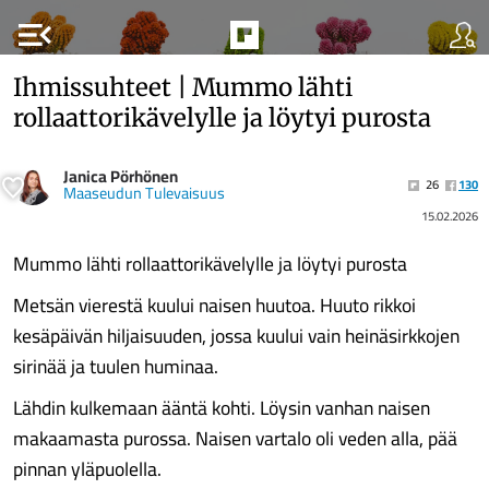
menu_open
Ihmissuhteet | Mummo lähti
rollaattorikävelylle ja löytyi purosta
Janica Pörhönen
26
130
Maaseudun Tulevaisuus
15.02.2026
Mummo lähti rollaattorikävelylle ja löytyi purosta
Metsän vierestä kuului naisen huutoa. Huuto rikkoi
kesäpäivän hiljaisuuden, jossa kuului vain heinäsirkkojen
sirinää ja tuulen huminaa.
Lähdin kulkemaan ääntä kohti. Löysin vanhan naisen
makaamasta purossa. Naisen vartalo oli veden alla, pää
pinnan yläpuolella.