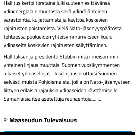
Hallitus kertoi torstaina julkisuuteen esittävänsä
ydinenergialain muutosta sekä ydinräjähteiden
varastointia, kuljettamista ja käyttöä koskevien
rajoitusten poistamista. Vielä Nato-jäsenyyspäätöstä
tehtäessä puolueiden yhteisymmärrykseen kuului
ydinaseita koskevien rajoitusten säilyttäminen.
Hallituksen ja presidentti Stubbin mitä ilmeisemmin
yhteinen linjaus muuttaisi Suomen vuosikymmenten
aikaiset ydinaselinjat. Uusi linjaus erottaisi Suomen
selvästi muista Pohjoismaista, joilla on Nato-jäsenyyteen
liittyen erilaisia rajauksia ydinaseiden käyttämiselle.
Samanlaisia itse asetettuja reunaehtoja........
© Maaseudun Tulevaisuus