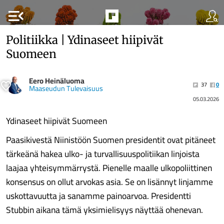
menu_open
Politiikka | Ydinaseet hiipivät
Suomeen
Eero Heinäluoma
37
0
Maaseudun Tulevaisuus
05.03.2026
Ydinaseet hiipivät Suomeen
Paasikivestä Niinistöön Suomen presidentit ovat pitäneet
tärkeänä hakea ulko- ja turvallisuuspolitiikan linjoista
laajaa yhteisymmärrystä. Pienelle maalle ulkopoliittinen
konsensus on ollut arvokas asia. Se on lisännyt linjamme
uskottavuutta ja sanamme painoarvoa. Presidentti
Stubbin aikana tämä yksimielisyys näyttää ohenevan.