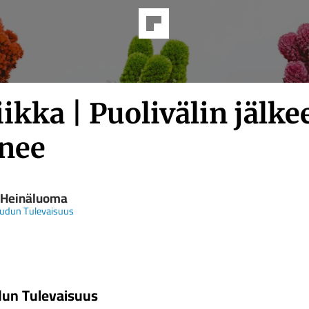
iikka | Puolivälin jälke
nee
 Heinäluoma
udun Tulevaisuus
un Tulevaisuus