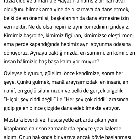
fazla ciddiye almamak! Hayatın anlamsız bir karnaval
olduğunu bilmek ama yine de o karnavalda dans etmek;
belki de en önemlisi, başkalarının da dans etmesine izin
vermektir. Ne de olsa hepimiz aynı komedinin içindeyiz.
Kimimiz başrolde, kimimiz figüran, kimimizse eleştirmen;
ama perde kapandığında hepimiz aynı soyunma odasına
dönüyoruz. Aynaya baktığımızda, en samimi, en komik, en
insan hâlimizle baş başa kalmıyor muyuz?
Öyleyse buyurun, gülelim; önce kendimize, sonra her
şeye. Çünkü gülmek, mânâ arayışımızdaki en insanî, en
nahif, en güçlü silahımızdır ve belki de gerçek bilgelik;
“Hiçbir şey ciddi değil!” ile “Her şey çok ciddi!” arasında
gidip gelen o ince çizgide dans edebilmekte yatıyor.
Mustafa Everdi’ye, hususiyetle art arda çıkan yeni
kitaplarına dair son zamanlarda epeyce yazı kaleme
aldım. Onun hakkında bir yazıya ancak böyle başlanması