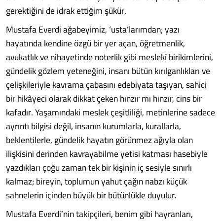
gerektiğini de idrak ettiğim şükür.
Mustafa Everdi ağabeyimiz, ‘usta’larımdan; yazı
hayatında kendine özgü bir yer açan, öğretmenlik,
avukatlık ve nihayetinde noterlik gibi meslekî birikimlerini,
gündelik gözlem yeteneğini, insanı bütün kırılganlıkları ve
çelişkileriyle kavrama çabasını edebiyata taşıyan, sahici
bir hikâyeci olarak dikkat çeken hınzır mı hınzır, cins bir
kafadır. Yaşamındaki meslek çeşitliliği, metinlerine sadece
ayrıntı bilgisi değil, insanın kurumlarla, kurallarla,
beklentilerle, gündelik hayatın görünmez ağıyla olan
ilişkisini derinden kavrayabilme yetisi katması hasebiyle
yazdıkları çoğu zaman tek bir kişinin iç sesiyle sınırlı
kalmaz; bireyin, toplumun yahut çağın nabzı küçük
sahnelerin içinden büyük bir bütünlükle duyulur.
Mustafa Everdi’nin takipçileri, benim gibi hayranları,