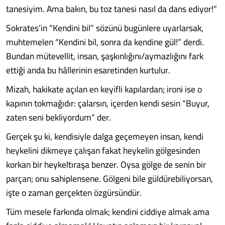
tanesiyim. Ama bakın, bu toz tanesi nasıl da dans ediyor!”
Sokrates’in “Kendini bil” sözünü bugünlere uyarlarsak,
muhtemelen “Kendini bil, sonra da kendine gül!” derdi.
Bundan mütevellit, insan, şaşkınlığını/aymazlığını fark
ettiği anda bu hâllerinin esaretinden kurtulur.
Mizah, hakikate açılan en keyifli kapılardan; ironi ise o
kapının tokmağıdır: çalarsın, içerden kendi sesin “Buyur,
zaten seni bekliyordum” der.
Gerçek şu ki, kendisiyle dalga geçemeyen insan, kendi
heykelini dikmeye çalışan fakat heykelin gölgesinden
korkan bir heykeltıraşa benzer. Oysa gölge de senin bir
parçan; onu sahiplensene. Gölgeni bile güldürebiliyorsan,
işte o zaman gerçekten özgürsündür.
Tüm mesele farkında olmak; kendini ciddiye almak ama