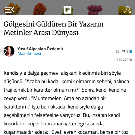
menu_open
Gölgesini Güldüren Bir Yazarın
Metinler Arası Dünyası
Yusuf Alpaslan Özdemir
28
0
Maarifin Sesi
21.04.2026
Kendisiyle dalga geçmeyi alışkanlık edinmiş biri şöyle
düşündü: “Acaba bu kadar komik olmamın sebebi, aslında
trajikomik bir karakter olmam mı?” Sonra kendi kendine
cevap verdi: “Muhtemelen. Ama en azından bir
karakterim.” İşte bu noktada, kendisiyle dalga
geçebilmenin felsefesine varıyoruz. Bu, insanın kendi
kusurlarını süper kahraman yeteneği sosunda
kuşanmasıdır adeta: “Evet, evren kocaman, bense bir toz