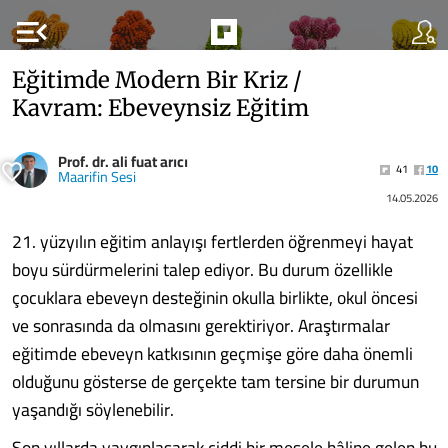
menu_open
Eğitimde Modern Bir Kriz /
Kavram: Ebeveynsiz Eğitim
Prof. dr. ali fuat arıcı
41
10
Maarifin Sesi
14.05.2026
21. yüzyılın eğitim anlayışı fertlerden öğrenmeyi hayat
boyu sürdürmelerini talep ediyor. Bu durum özellikle
çocuklara ebeveyn desteğinin okulla birlikte, okul öncesi
ve sonrasında da olmasını gerektiriyor. Araştırmalar
eğitimde ebeveyn katkısının geçmişe göre daha önemli
olduğunu gösterse de gerçekte tam tersine bir durumun
yaşandığı söylenebilir.
Son yıllarda yaygınlaşarak ciddi bir mesele hâline gelen bu