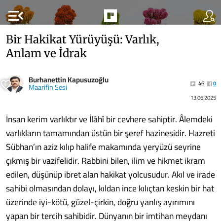
menu_open
Bir Hakikat Yürüyüşü: Varlık,
Anlam ve İdrak
Burhanettin Kapusuzoğlu
46
0
Maarifin Sesi
13.06.2025
İnsan kerim varlıktır ve İlâhî bir cevhere sahiptir. Âlemdeki
varlıkların tamamından üstün bir şeref hazinesidir. Hazreti
Sübhan’ın aziz kılıp halife makamında yeryüzü seyrine
çıkmış bir vazifelidir. Rabbini bilen, ilim ve hikmet ikram
edilen, düşünüp ibret alan hakikat yolcusudur. Akıl ve irade
sahibi olmasından dolayı, kıldan ince kılıçtan keskin bir hat
üzerinde iyi-kötü, güzel-çirkin, doğru yanlış ayırımını
yapan bir tercih sahibidir. Dünyanın bir imtihan meydanı