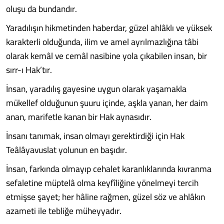
oluşu da bundandır.
Yaradılışın hikmetinden haberdar, güzel ahlâklı ve yüksek
karakterli olduğunda, ilim ve amel ayrılmazlığına tâbi
olarak kemâl ve cemâl nasibine yola çıkabilen insan, bir
sırr-ı Hak’tır.
İnsan, yaradılış gayesine uygun olarak yaşamakla
mükellef olduğunun şuuru içinde, aşkla yanan, her daim
anan, marifetle kanan bir Hak aynasıdır.
İnsanı tanımak, insan olmayı gerektirdiği için Hak
Teâlâyavuslat yolunun en başıdır.
İnsan, farkında olmayıp cehalet karanlıklarında kıvranma
sefaletine müptelâ olma keyfîliğine yönelmeyi tercih
etmişse şayet; her hâline rağmen, güzel söz ve ahlâkın
azameti ile tebliğe müheyyadır.