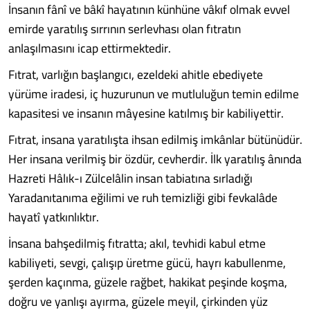
İnsanın fânî ve bâkî hayatının künhüne vâkıf olmak evvel
emirde yaratılış sırrının serlevhası olan fıtratın
anlaşılmasını icap ettirmektedir.
Fıtrat, varlığın başlangıcı, ezeldeki ahitle ebediyete
yürüme iradesi, iç huzurunun ve mutluluğun temin edilme
kapasitesi ve insanın mâyesine katılmış bir kabiliyettir.
Fıtrat, insana yaratılışta ihsan edilmiş imkânlar bütünüdür.
Her insana verilmiş bir özdür, cevherdir. İlk yaratılış ânında
Hazreti Hâlık-ı Zülcelâlin insan tabiatına sırladığı
Yaradanıtanıma eğilimi ve ruh temizliği gibi fevkalâde
hayatî yatkınlıktır.
İnsana bahşedilmiş fıtratta; akıl, tevhidi kabul etme
kabiliyeti, sevgi, çalışıp üretme gücü, hayrı kabullenme,
şerden kaçınma, güzele rağbet, hakikat peşinde koşma,
doğru ve yanlışı ayırma, güzele meyil, çirkinden yüz