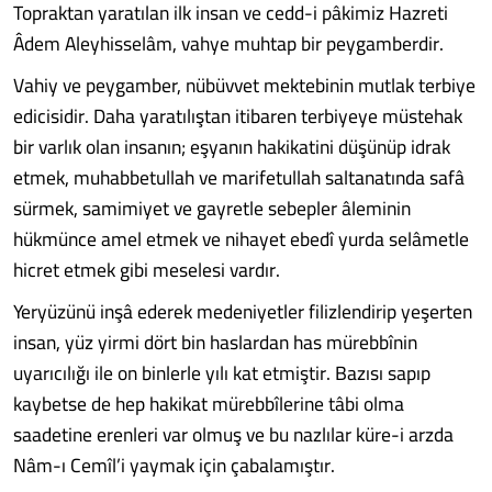
Topraktan yaratılan ilk insan ve cedd-i pâkimiz Hazreti
Âdem Aleyhisselâm, vahye muhtap bir peygamberdir.
Vahiy ve peygamber, nübüvvet mektebinin mutlak terbiye
edicisidir. Daha yaratılıştan itibaren terbiyeye müstehak
bir varlık olan insanın; eşyanın hakikatini düşünüp idrak
etmek, muhabbetullah ve marifetullah saltanatında safâ
sürmek, samimiyet ve gayretle sebepler âleminin
hükmünce amel etmek ve nihayet ebedî yurda selâmetle
hicret etmek gibi meselesi vardır.
Yeryüzünü inşâ ederek medeniyetler filizlendirip yeşerten
insan, yüz yirmi dört bin haslardan has mürebbînin
uyarıcılığı ile on binlerle yılı kat etmiştir. Bazısı sapıp
kaybetse de hep hakikat mürebbîlerine tâbi olma
saadetine erenleri var olmuş ve bu nazlılar küre-i arzda
Nâm-ı Cemîl’i yaymak için çabalamıştır.