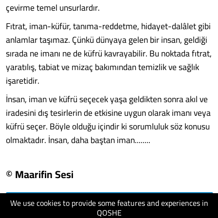
çevirme temel unsurlardır.
Fıtrat, iman-küfür, tanıma-reddetme, hidayet-dalâlet gibi
anlamlar taşımaz. Çünkü dünyaya gelen bir insan, geldiği
sırada ne imanı ne de küfrü kavrayabilir. Bu noktada fıtrat,
yaratılış, tabiat ve mizaç bakımından temizlik ve sağlık
işaretidir.
İnsan, iman ve küfrü seçecek yaşa geldikten sonra akıl ve
iradesini dış tesirlerin de etkisine uygun olarak imanı veya
küfrü seçer. Böyle olduğu içindir ki sorumluluk söz konusu
olmaktadır. İnsan, daha baştan iman........
© Maarifin Sesi
We use cookies to provide some features and experiences in
visit website
QOSHE