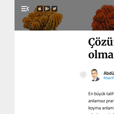
menu_open
Çözü
olma
Abdü
Maarif
En büyük talih
anlamsız pran
koyma anlamınd