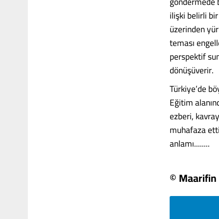
göndermede bu
ilişki belirli 
üzerinden yür
teması engell
perspektif su
dönüşüverir.
Türkiye’de böy
Eğitim alanın
ezberi, kavray
muhafaza etti
anlamı........
© Maarifin