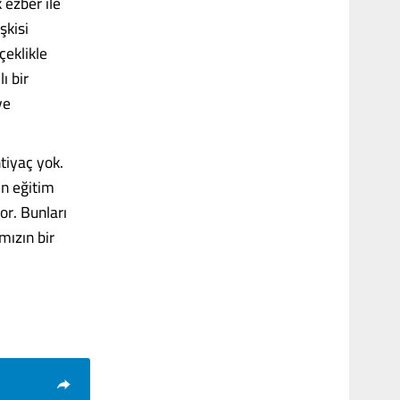
 ezber ile
şkisi
çeklikle
ı bir
ye
tiyaç yok.
n eğitim
or. Bunları
mızın bir