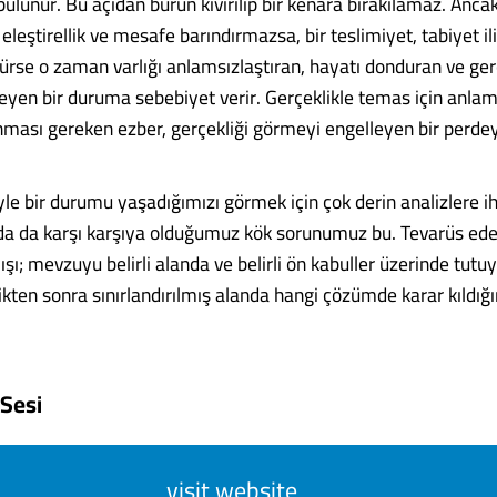
lunur. Bu açıdan burun kıvırılıp bir kenara bırakılamaz. Ancak
bir eleştirellik ve mesafe barındırmazsa, bir teslimiyet, tabiyet ili
ürse o zaman varlığı anlamsızlaştıran, hayatı donduran ve ger
eyen bir duruma sebebiyet verir. Gerçeklikle temas için anlaml
nması gereken ezber, gerçekliği görmeyi engelleyen bir perde
le bir durumu yaşadığımızı görmek için çok derin analizlere ih
da da karşı karşıya olduğumuz kök sorunumuz bu. Tevarüs ede
ışı; mevzuyu belirli alanda ve belirli ön kabuller üzerinde tutuy
kten sonra sınırlandırılmış alanda hangi çözümde karar kıldığı
 Sesi
visit website