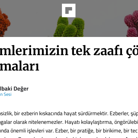
mlerimizin tek zaafı 
maları
lbaki Değer
in Sesi
sizlik, bir ezberin kıskacında hayat sürdürmektir. Ezberler, şü
galar olarak nitelenemezler. Hayatı kolaylaştırma, öngörülebil
a önemli işlevleri var. Ezber, bir pratiğe, bir birikime, bir t