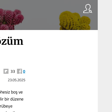
çözüm
33
0
23.05.2025
phesiz boş ve
ir bir düzene
ecrübeye