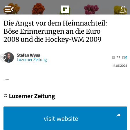
menu_open
Die Angst vor dem Heimnachteil:
Böse Erinnerungen an die Euro
2008 und die Hockey-WM 2009
Stefan Wyss
42
0
Luzerner Zeitung
14.06.2025
.....
© Luzerner Zeitung
visit website