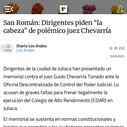
menu_open
San Román: Dirigentes piden “la
cabeza” de polémico juez Chevarría
Diario Los Andes
25
0
Los Andes
10.06.2025
Dirigentes de la ciudad de Juliaca han presentado un
memorial contra el juez Guido Chevarría Tiznado ante la
Oficina Descentralizada de Control del Poder Judicial. Lo
acusan de graves faltas para frenar ilegalmente la
ejecución del Colegio de Alto Rendimiento (COAR) en
Juliaca.
El memorial se sustenta en normas constitucionales y
legales que permiten a los ciudadanos presentar reclamos