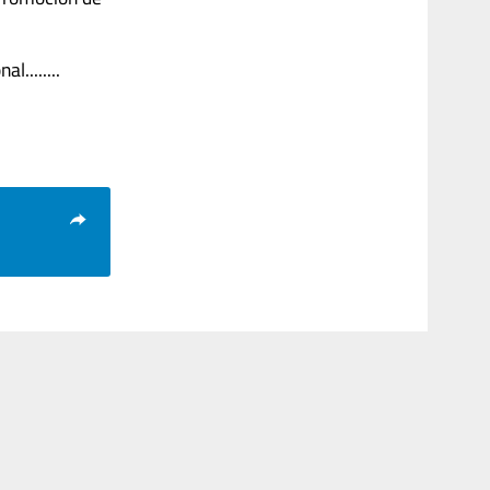
........