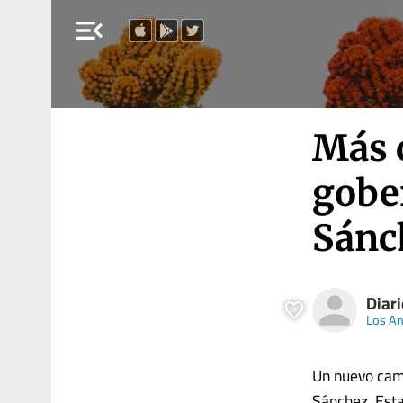
menu_open
Más 
gobe
Sánc
Diar
Los A
Un nuevo camb
Sánchez. Esta