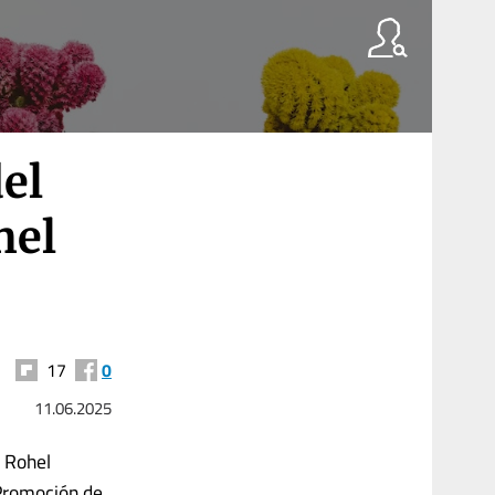
el
hel
17
0
11.06.2025
l Rohel
 Promoción de