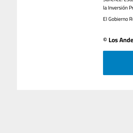
la Inversión P
El Gobierno Re
© Los And