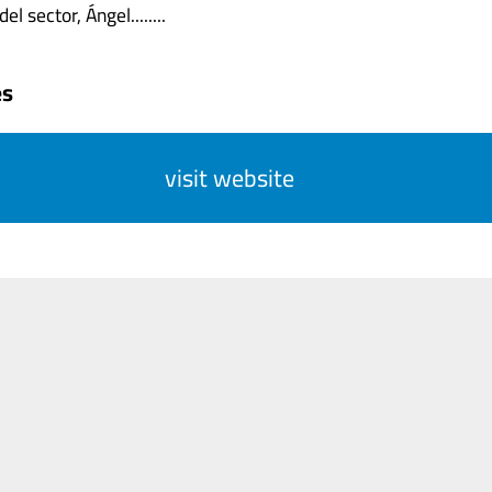
el sector, Ángel........
es
visit website