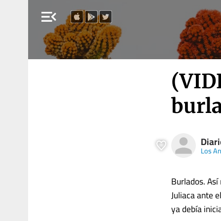
menu_open
(VID
burl
Diar
Los A
Burlados. Así
Juliaca ante 
ya debía inici