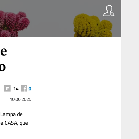
se
o
14
0
10.06.2025
a Lampa de
sa CASA, que