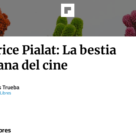
ce Pialat: La bestia
na del cine
s Trueba
 Libres
bres