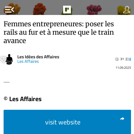
menu_open
Femmes entrepreneures: poser les
rails au fur et à mesure que le train
avance
Les Idées des Affaires
31
0
Les Affaires
11.09.2025
.....
© Les Affaires
visit website