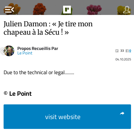
menu_open
Julien Damon : « Je tire mon
chapeau à la Sécu ! »
Propos Recueillis Par
33
0
Le Point
04.10.2025
Due to the technical or legal........
© Le Point
visit website