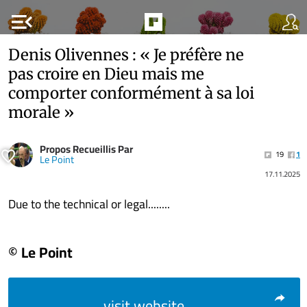
menu_open
Denis Olivennes : « Je préfère ne
pas croire en Dieu mais me
comporter conformément à sa loi
morale »
Propos Recueillis Par
19
1
Le Point
17.11.2025
Due to the technical or legal........
© Le Point
visit website