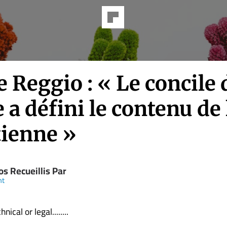
e Reggio : « Le concile 
 a défini le contenu de 
tienne »
s Recueillis Par
nt
nical or legal........