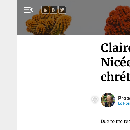
menu_open
Clair
Nicée
chré
Propo
Le Poi
Due to the tech