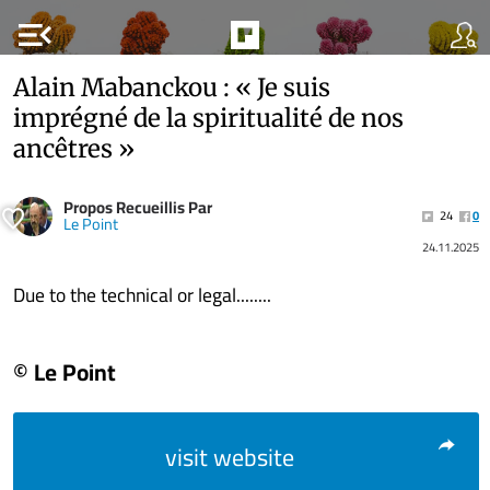
menu_open
Alain Mabanckou : « Je suis
imprégné de la spiritualité de nos
ancêtres »
Propos Recueillis Par
24
0
Le Point
24.11.2025
Due to the technical or legal........
© Le Point
visit website