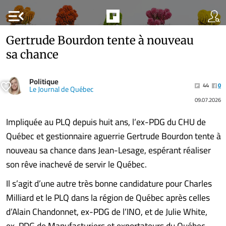
menu_open
Gertrude Bourdon tente à nouveau
sa chance
Politique
44
0
Le Journal de Québec
09.07.2026
Impliquée au PLQ depuis huit ans, l’ex-PDG du CHU de
Québec et gestionnaire aguerrie Gertrude Bourdon tente à
nouveau sa chance dans Jean-Lesage, espérant réaliser
son rêve inachevé de servir le Québec.
Il s’agit d’une autre très bonne candidature pour Charles
Milliard et le PLQ dans la région de Québec après celles
d’Alain Chandonnet, ex-PDG de l’INO, et de Julie White,
ex-PDG de Manufacturiers et exportateurs du Québec.