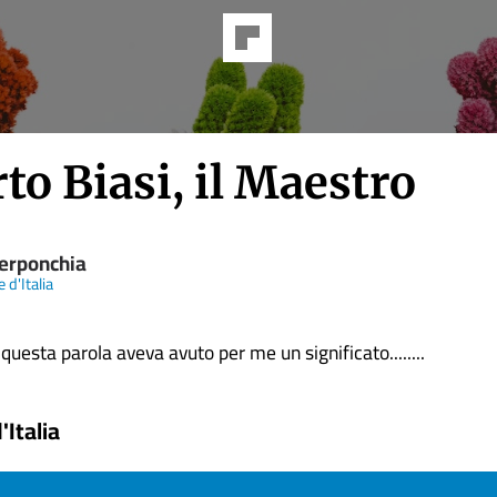
to Biasi, il Maestro
erponchia
 d'Italia
uesta parola aveva avuto per me un significato........
'Italia