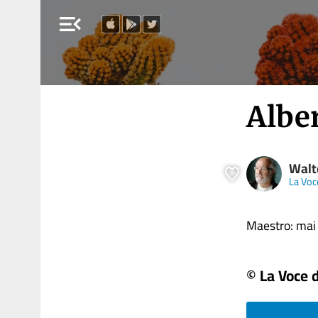
menu_open
Alber
Walt
La Voce
Maestro: mai q
© La Voce d