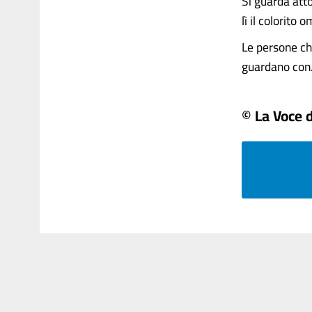
Si guarda atto
lì il colorito
Le persone che
guardano con...
© La Voce d