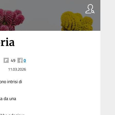
ria
49
0
11.03.2026
no intrisi di
ta da una