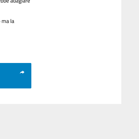
rebbe adagiare
o ma la