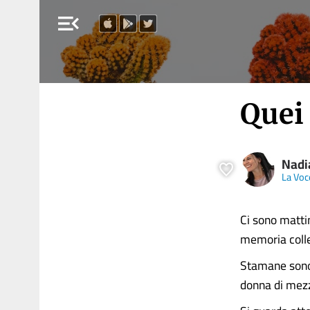
menu_open
Quei 
Nad
La Voce
Ci sono mattin
memoria colle
Stamane sono 
donna di mezz’