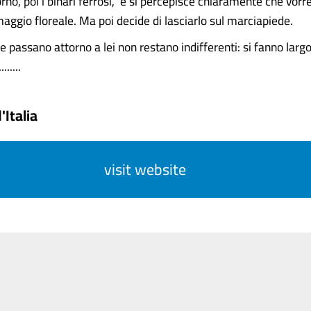
rno, poi i binari ferrosi, e si percepisce chiaramente che vor
 omaggio floreale. Ma poi decide di lasciarlo sul marciapiede.
 passano attorno a lei non restano indifferenti: si fanno larg
.....
'Italia
visit website