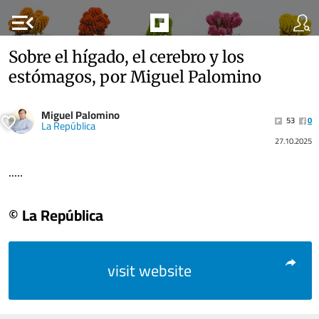
menu_open
Sobre el hígado, el cerebro y los
estómagos, por Miguel Palomino
Miguel Palomino
53
0
La República
27.10.2025
.....
© La República
visit website