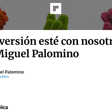
versión esté con nosot
Miguel Palomino
el Palomino
ública
lica