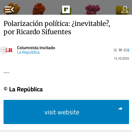
menu_open
Polarización política: ¿inevitable?,
por Ricardo Sifuentes
Columnista Invitado
30
0
La República
12.10.2025
.....
© La República
visit website