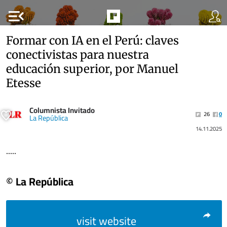
menu_open
Formar con IA en el Perú: claves
conectivistas para nuestra
educación superior, por Manuel
Etesse
Columnista Invitado
26
0
La República
14.11.2025
.....
© La República
visit website