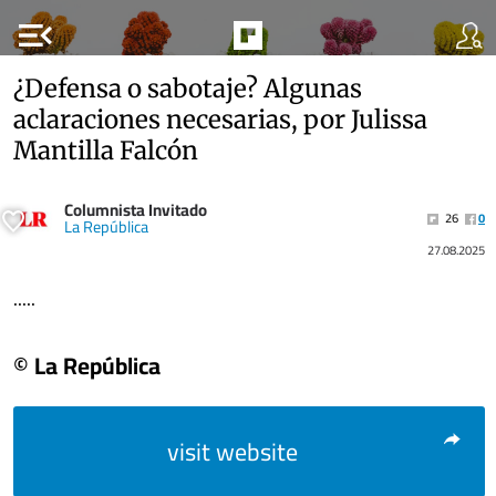
menu_open
¿Defensa o sabotaje? Algunas
aclaraciones necesarias, por Julissa
Mantilla Falcón
Columnista Invitado
26
0
La República
27.08.2025
.....
© La República
visit website