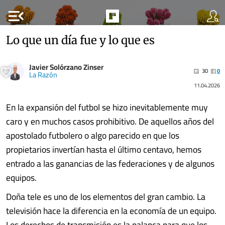
menu_open
Lo que un día fue y lo que es
Javier Solórzano Zinser
30
0
La Razón
11.04.2026
En la expansión del futbol se hizo inevitablemente muy
caro y en muchos casos prohibitivo. De aquellos años del
apostolado futbolero o algo parecido en que los
propietarios invertían hasta el último centavo, hemos
entrado a las ganancias de las federaciones y de algunos
equipos.
Doña tele es uno de los elementos del gran cambio. La
televisión hace la diferencia en la economía de un equipo.
Los derechos de transmisión es la palanca para que los