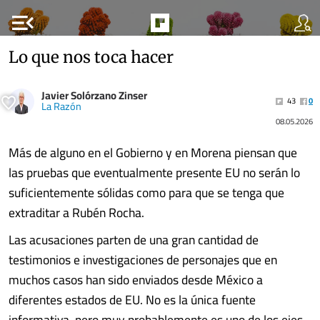
menu_open
Lo que nos toca hacer
Javier Solórzano Zinser
43
0
La Razón
08.05.2026
Más de alguno en el Gobierno y en Morena piensan que
las pruebas que eventualmente presente EU no serán lo
suficientemente sólidas como para que se tenga que
extraditar a Rubén Rocha.
Las acusaciones parten de una gran cantidad de
testimonios e investigaciones de personajes que en
muchos casos han sido enviados desde México a
diferentes estados de EU. No es la única fuente
informativa, pero muy probablemente es uno de los ejes