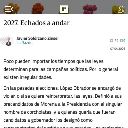
menu_open
2027. Echados a andar
Javier Solórzano Zinser
45
0
La Razón
07.04.2026
Poco pueden importar los tiempos que las leyes
determinan para las campañas políticas. Por lo general
existen irregularidades.
En las pasadas elecciones, López Obrador se encargó de
violar, o si se quiere reinterpretar, las leyes. Definió a sus
precandidatos de Morena a la Presidencia con el singular
nombre de corcholatas, y a quienes quería que fueran
candidatos a gobernador los designó como
representantes del partido en sus estados. Los aspirantes