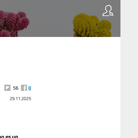
56
0
29.11.2025
no
es
un