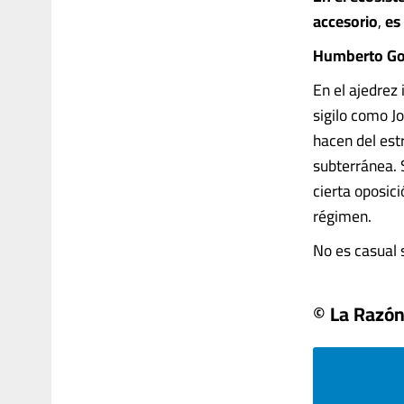
accesorio
,
es
Humberto
Go
En el ajedrez
sigilo como J
hacen del est
subterránea.
cierta oposic
régimen.
No es casual su
© La Razó