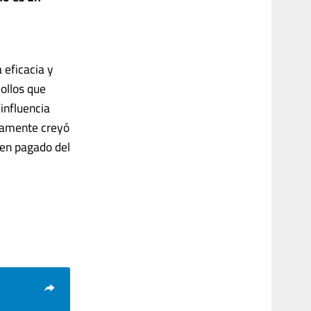
 eficacia y
iollos que
influencia
uamente creyó
ien pagado del