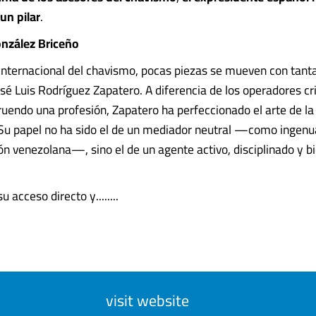
un
pilar
.
nzález
Briceño
 internacional del chavismo, pocas piezas se mueven con tanta
osé Luis Rodríguez Zapatero. A diferencia de los operadores cr
ruendo una profesión, Zapatero ha perfeccionado el arte de la 
 Su papel no ha sido el de un mediador neutral —como ingen
ión venezolana—, sino el de un agente activo, disciplinado y b
 acceso directo y........
n
visit website