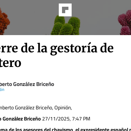
erre de la gestoría de
tero
erto González Briceño
zón
berto González Briceño, Opinión,
 González Briceño
27/11/2025, 7:47 PM
tema
de
los
asesores
del
chavismo
,
el
expresidente
español