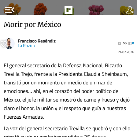
menu_open
Morir por México
Francisco Reséndiz
55
0
La Razón
24.02.2026
El general secretario de la Defensa Nacional, Ricardo
Trevilla Trejo, frente a la Presidenta Claudia Sheinbaum,
transitó por un momento en medio de un mar de
emociones… ahí, en el corazón del poder político de
México, el jefe militar se mostró de carne y hueso y dejó
claro el honor, la unión y el respeto que guía a nuestras
Fuerzas Armadas.
La voz del general secretario Trevilla se quebró y con ello
retrató su dolor por haber perdido a 25 de sus