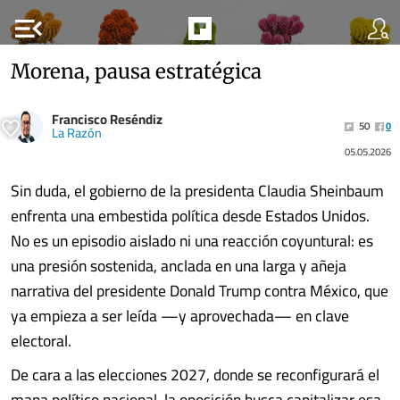
menu_open
Morena, pausa estratégica
Francisco Reséndiz
50
0
La Razón
05.05.2026
Sin duda, el gobierno de la presidenta Claudia Sheinbaum
enfrenta una embestida política desde Estados Unidos.
No es un episodio aislado ni una reacción coyuntural: es
una presión sostenida, anclada en una larga y añeja
narrativa del presidente Donald Trump contra México, que
ya empieza a ser leída —y aprovechada— en clave
electoral.
De cara a las elecciones 2027, donde se reconfigurará el
mapa político nacional, la oposición busca capitalizar esa