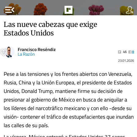
menu_open
Las nueve cabezas que exige
Estados Unidos
Francisco Reséndiz
46
0
La Razón
23.01.2026
Pese a las tensiones y los frentes abiertos con Venezuela,
Rusia, China y la Unión Europea, el presidente de Estados
Unidos, Donald Trump, mantiene firme su decisión de
presionar al gobierno de México en busca de aniquilar a
los líderes del narcotráfico mexicano y con ello -desde su
visión- contener el tráfico de estupefacientes que inundan
las calles de su país.
La víspera, México entregó a Estados Unidos 37 capos