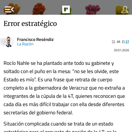
menu_open
Error estratégico
Francisco Reséndiz
46
27
La Razón
20.01.2026
Rocío Nahle se ha plantado ante todo su gabinete y
soltado con el puño en la mesa: “no se les olvide, este
Estado es mío”. Es una frase que retrata de cuerpo
completo a la gobernadora de Veracruz que no extraña a
integrantes de la cúpula de la 4T, quienes reconocen que
cada día es más difícil trabajar con ella desde diferentes
secretarías del gobierno federal.
Situación complicada cuando se trata de un estado
estratégico para el proyecto de nación de la 4T: es la