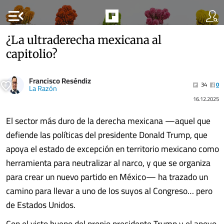
menu_open
¿La ultraderecha mexicana al
capitolio?
Francisco Reséndiz
34
0
La Razón
16.12.2025
El sector más duro de la derecha mexicana —aquel que
defiende las políticas del presidente Donald Trump, que
apoya el estado de excepción en territorio mexicano como
herramienta para neutralizar al narco, y que se organiza
para crear un nuevo partido en México— ha trazado un
camino para llevar a uno de los suyos al Congreso… pero
de Estados Unidos.
Con el visto bueno del propio presidente Trump y el apoyo